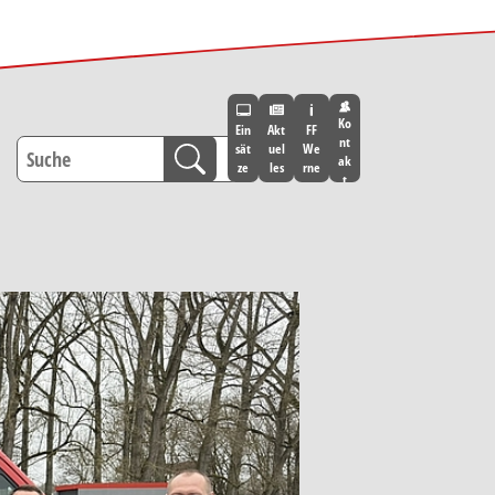
Ko
Ein
Akt
FF
nt
sät
uel
We
ak
ze
les
rne
t