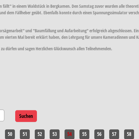
 fällt" in einem Waldstück in Bergkamen. Den Samstag zuvor wurden alle theoreti
 und dem Fällheber geübt. Ebenfalls konnte durch einen Spannungssimulator vers
sägenarbeit" und "Baumfällung und Aufarbeitung" erfolgreich abgeschlossen. Ein
 zum vierten Mal bereit erklärt haben, den Lehrgang für unsere Kameradinnen und
 zu dürfen und sagen Herzlichen Glückwunsch allen Teilnehmenden.
50
51
52
53
54
55
56
57
58