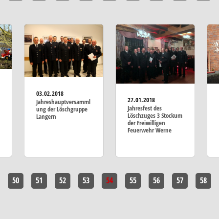
03.02.2018
27.01.2018
Jahreshauptversamml
Jahresfest des
ung der Löschgruppe
Löschzuges 3 Stockum
Langern
der Freiwilligen
Feuerwehr Werne
50
51
52
53
54
55
56
57
58