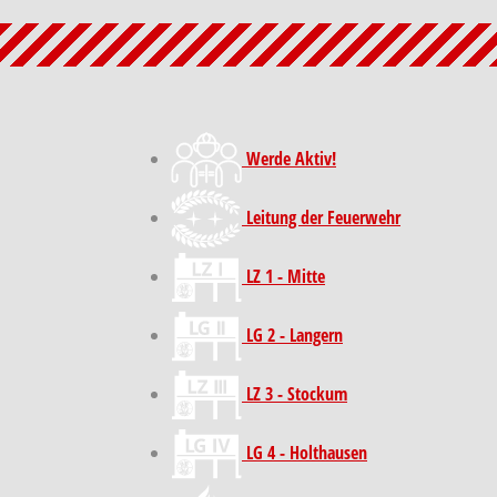
Werde Aktiv!
Leitung der Feuerwehr
LZ 1 - Mitte
LG 2 - Langern
LZ 3 - Stockum
LG 4 - Holthausen