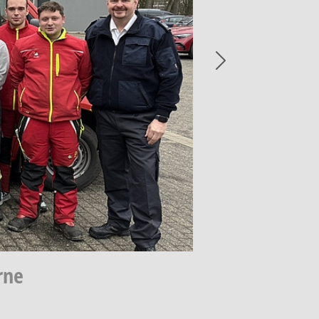
Next
rne