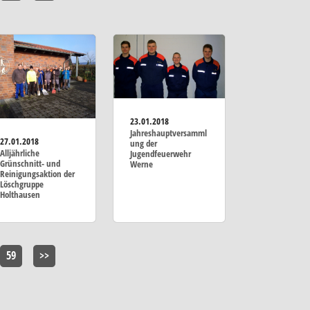
23.01.2018
Jahreshauptversamml
27.01.2018
ung der
Alljährliche
Jugendfeuerwehr
Grünschnitt- und
Werne
Reinigungsaktion der
Löschgruppe
Holthausen
59
>>