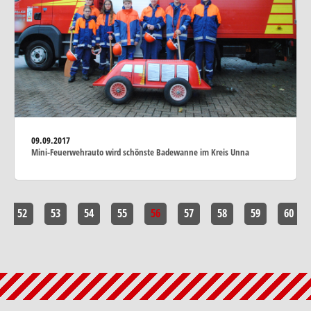
09.09.2017
Mini-Feuerwehrauto wird schönste Badewanne im Kreis Unna
52
53
54
55
56
57
58
59
60