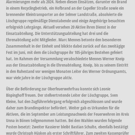
Alarmierungen mehr als 2024. Neben diesen Einsätzen, darunter ein Brand
in einem Recyclingbetrieb, ein Hofbrand an der Capeller Straße sowie ein
brennender Kleintransporter an der Selmer Landstraße, absolvierte die
Löschgruppe regelmäßige Dienstabende und einige Angehörige besuchten
erfolgreich Lehrgänge. Aktuell versehen 20 Aktive ihren Dienst in der
Einsatzabteilung. Die Unterstützungsabteilung hat drei und die
Ehrenabteilung acht Mitglieder. Marc Mennes betonte den besonderen
Zusammenhalt in der Einheit und blickte dabei zurück auf das zweitägige
Fest im Juni, mit dem die Löschgruppe ihr 105-jähriges Bestehen gefeiert
hat. Im Rahmen der Versammlung verabschiedete Mennes Werner Kneip
aus der Einsatzabteilung in die Ehrenabteilung. Kneip, bis zu seinem Eintritt
in den Ruhestand vor wenigen Monaten Leiter des Werner Ordnungsamts,
war viele Jahre in der Löschgruppe aktiv.
Über die Beförderung zur Oberfeuerwehrfrau konnte sich Leonie
Bispinghoff freuen. Der stellvertretende Leiter der Löschgruppe, Sven
Kleine, hat den Zugführerlehrgang erfolgreich abgeschlossen und wurde
daher zum Brandinspektor befördert. Weiter gab es Urkunden für die
Aktiven, die im September am Leistungsnachweis der Feuerwehren im Kreis
Unna in Bönen teilgenommen hatten. Bei den Wahlen wurden folgende
Posten besetzt: Zweiter Kassierer bleibt Bastian Schulte, ebenfalls bestätigt
wurde Christoph Hüsken als erster Schriftführer. Zum zweiten Kassenprüfer