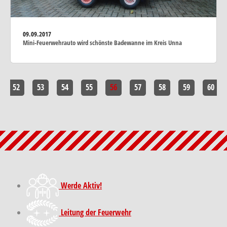
09.09.2017
Mini-Feuerwehrauto wird schönste Badewanne im Kreis Unna
52
53
54
55
56
57
58
59
60
Werde Aktiv!
Leitung der Feuerwehr