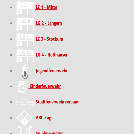
LZ 1 - Mitte
LG 2 - Langern
LZ 3 - Stockum
LG 4 - Holthausen
Jugendfeuerwehr
Kinder­feuer­wehr
Stadt­feuer­wehr­verband
ABC-Zug
Spielmannszug