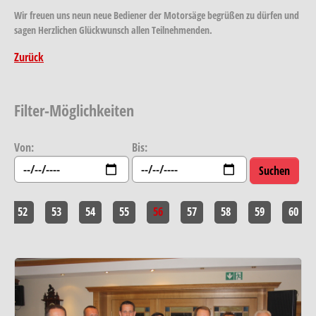
Wir freuen uns neun neue Bediener der Motorsäge begrüßen zu dürfen und
sagen Herzlichen Glückwunsch allen Teilnehmenden.
Zurück
Filter-Möglichkeiten
Von:
Bis:
52
53
54
55
56
57
58
59
60