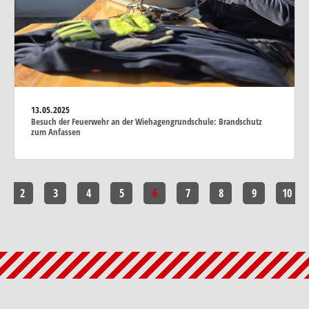
13.05.2025
Besuch der Feuerwehr an der Wiehagengrundschule: Brandschutz
zum Anfassen
2
3
4
5
6
7
8
9
10