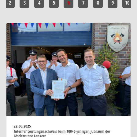
2
3
4
5
6
7
8
9
10
28.06.2025
Interner Leistungsnachweis beim 100+5-jährigen Jubiläum der
Löschgruppe Langern