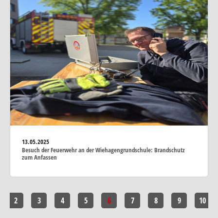
13.05.2025
Besuch der Feuerwehr an der Wiehagengrundschule: Brandschutz
zum Anfassen
2
3
4
5
6
7
8
9
10