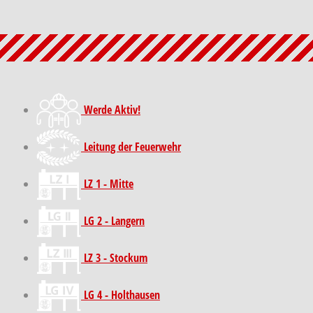
Werde Aktiv!
Leitung der Feuerwehr
LZ 1 - Mitte
LG 2 - Langern
LZ 3 - Stockum
LG 4 - Holthausen