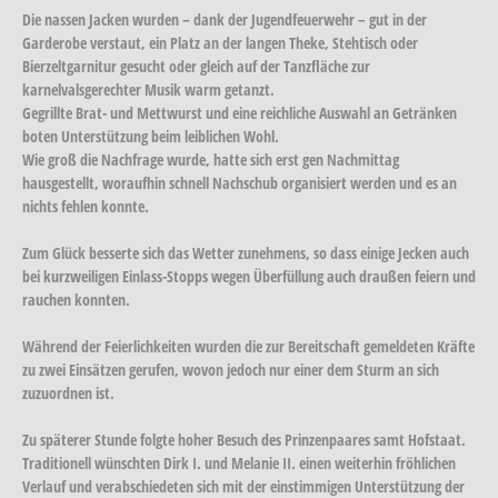
Die nassen Jacken wurden – dank der Jugendfeuerwehr – gut in der
Garderobe verstaut, ein Platz an der langen Theke, Stehtisch oder
Bierzeltgarnitur gesucht oder gleich auf der Tanzfläche zur
karnelvalsgerechter Musik warm getanzt.
Gegrillte Brat- und Mettwurst und eine reichliche Auswahl an Getränken
boten Unterstützung beim leiblichen Wohl.
Wie groß die Nachfrage wurde, hatte sich erst gen Nachmittag
hausgestellt, woraufhin schnell Nachschub organisiert werden und es an
nichts fehlen konnte.
Zum Glück besserte sich das Wetter zunehmens, so dass einige Jecken auch
bei kurzweiligen Einlass-Stopps wegen Überfüllung auch draußen feiern und
rauchen konnten.
Während der Feierlichkeiten wurden die zur Bereitschaft gemeldeten Kräfte
zu zwei Einsätzen gerufen, wovon jedoch nur einer dem Sturm an sich
zuzuordnen ist.
Zu späterer Stunde folgte hoher Besuch des Prinzenpaares samt Hofstaat.
Traditionell wünschten Dirk I. und Melanie II. einen weiterhin fröhlichen
Verlauf und verabschiedeten sich mit der einstimmigen Unterstützung der