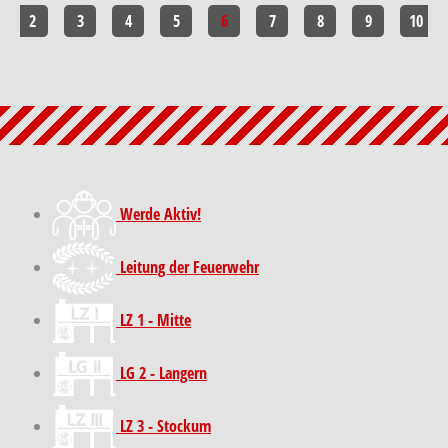
2
3
4
5
6
7
8
9
10
Werde Aktiv!
Leitung der Feuerwehr
LZ 1 - Mitte
LG 2 - Langern
LZ 3 - Stockum