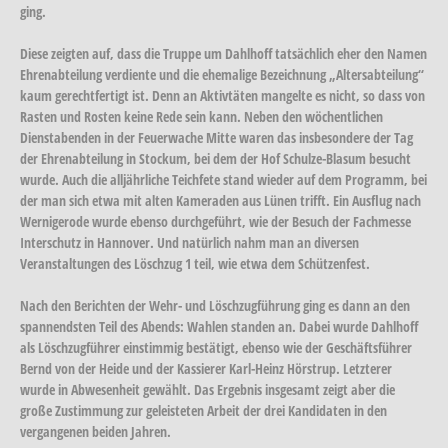
ging.
Diese zeigten auf, dass die Truppe um Dahlhoff tatsächlich eher den Namen
Ehrenabteilung verdiente und die ehemalige Bezeichnung „Altersabteilung“
kaum gerechtfertigt ist. Denn an Aktivtäten mangelte es nicht, so dass von
Rasten und Rosten keine Rede sein kann. Neben den wöchentlichen
Dienstabenden in der Feuerwache Mitte waren das insbesondere der Tag
der Ehrenabteilung in Stockum, bei dem der Hof Schulze-Blasum besucht
wurde. Auch die alljährliche Teichfete stand wieder auf dem Programm, bei
der man sich etwa mit alten Kameraden aus Lünen trifft. Ein Ausflug nach
Wernigerode wurde ebenso durchgeführt, wie der Besuch der Fachmesse
Interschutz in Hannover. Und natürlich nahm man an diversen
Veranstaltungen des Löschzug 1 teil, wie etwa dem Schützenfest.
Nach den Berichten der Wehr- und Löschzugführung ging es dann an den
spannendsten Teil des Abends: Wahlen standen an. Dabei wurde Dahlhoff
als Löschzugführer einstimmig bestätigt, ebenso wie der Geschäftsführer
Bernd von der Heide und der Kassierer Karl-Heinz Hörstrup. Letzterer
wurde in Abwesenheit gewählt. Das Ergebnis insgesamt zeigt aber die
große Zustimmung zur geleisteten Arbeit der drei Kandidaten in den
vergangenen beiden Jahren.