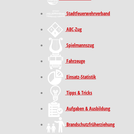
Stadt­feuer­wehr­verband
ABC-Zug
Spielmannszug
Fahrzeuge
Einsatz-Statistik
Tipps & Tricks
Aufgaben & Ausbildung
Brand­schutz­früh­erziehung