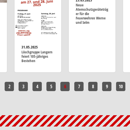
25.05.2025
Neue
Atemschutzgeräteträg
er für die
Feuerwehren Werne
und Selm
31.05.2025
Löschgruppe Langern
feiert 105-jähriges
Bestehen
2
3
4
5
6
7
8
9
10