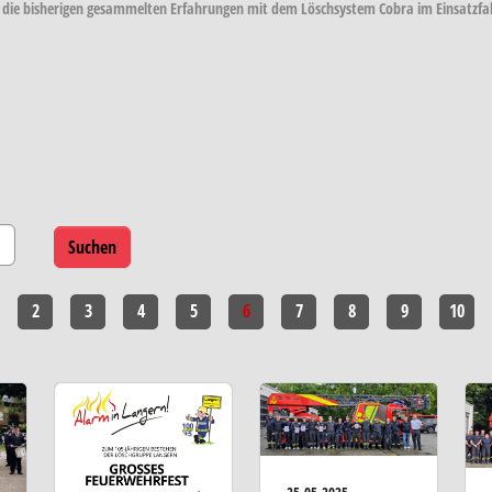
 die bisherigen gesammelten Erfahrungen mit dem Löschsystem Cobra im Einsatzfal
2
3
4
5
6
7
8
9
10