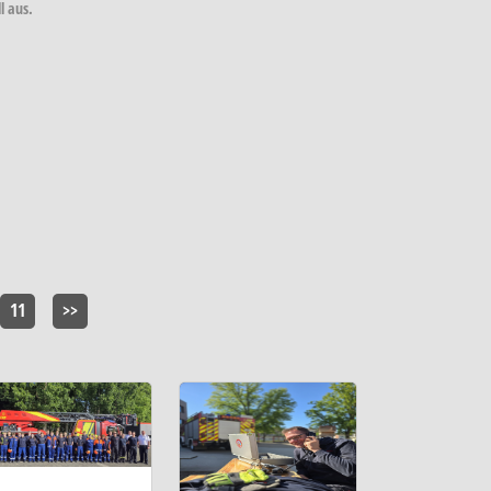
l aus.
11
>>