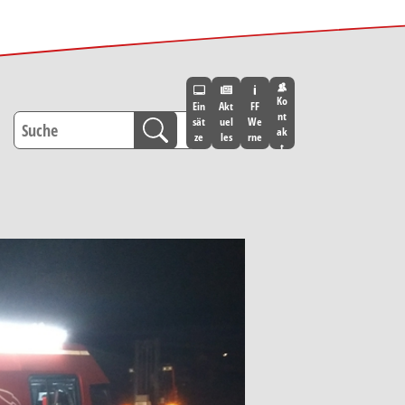
Ko
Ein
Akt
FF
nt
sät
uel
We
ak
ze
les
rne
t