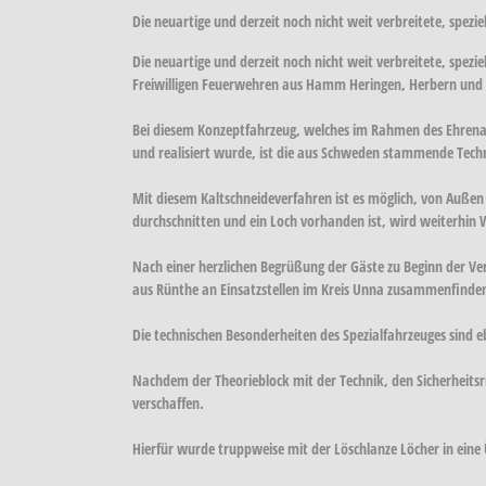
Die neuartige und derzeit noch nicht weit verbreitete, spezi
Die neuartige und derzeit noch nicht weit verbreitete, spe
Freiwilligen Feuerwehren aus Hamm Heringen, Herbern und C
Bei diesem Konzeptfahrzeug, welches im Rahmen des Ehre
und realisiert wurde, ist die aus Schweden stammende Tech
Mit diesem Kaltschneideverfahren ist es möglich, von Auße
durchschnitten und ein Loch vorhanden ist, wird weiterhin 
Nach einer herzlichen Begrüßung der Gäste zu Beginn der Ve
aus Rünthe an Einsatzstellen im Kreis Unna zusammenfinden
Die technischen Besonderheiten des Spezialfahrzeuges sind e
Nachdem der Theorieblock mit der Technik, den Sicherheits
verschaffen.
Hierfür wurde truppweise mit der Löschlanze Löcher in ein