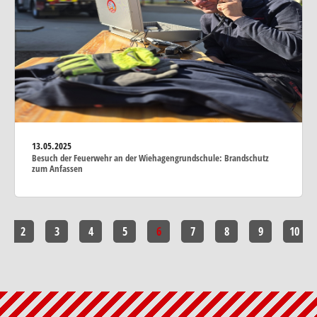
13.05.2025
Besuch der Feuerwehr an der Wiehagengrundschule: Brandschutz
zum Anfassen
2
3
4
5
6
7
8
9
10