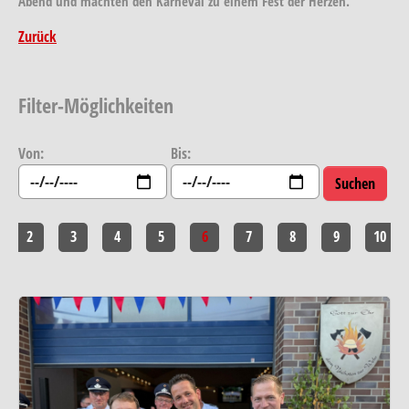
Abend und machten den Karneval zu einem Fest der Herzen.
Zurück
Filter-Möglichkeiten
Von:
Bis:
2
3
4
5
6
7
8
9
10