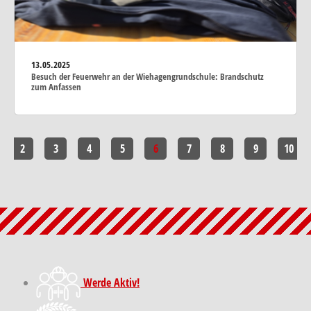
13.05.2025
Besuch der Feuerwehr an der Wiehagengrundschule: Brandschutz
zum Anfassen
2
3
4
5
6
7
8
9
10
Werde Aktiv!