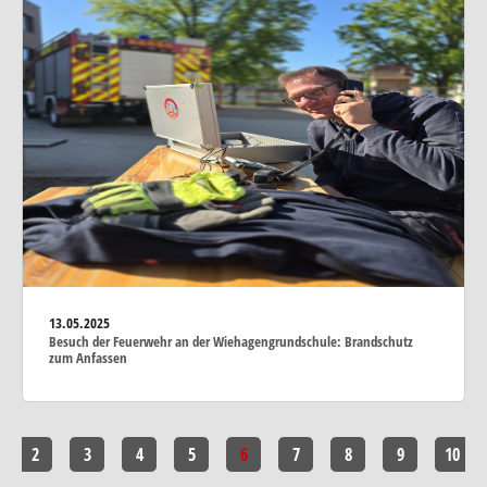
13.05.2025
Besuch der Feuerwehr an der Wiehagengrundschule: Brandschutz
zum Anfassen
2
3
4
5
6
7
8
9
10