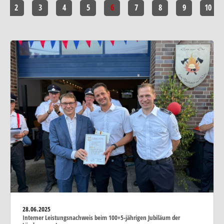
2
3
4
5
6
7
8
9
10
28.06.2025
Interner Leistungsnachweis beim 100+5-jährigen Jubiläum der