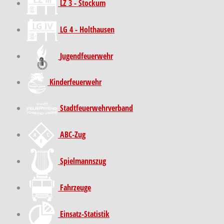
LZ 3 - Stockum
LG 4 - Holthausen
Jugendfeuerwehr
Kinder­feuer­wehr
Stadt­feuer­wehr­verband
ABC-Zug
Spielmannszug
Fahrzeuge
Einsatz-Statistik