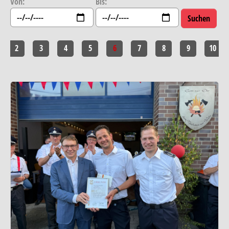
Von:
Bis:
2
3
4
5
6
7
8
9
10