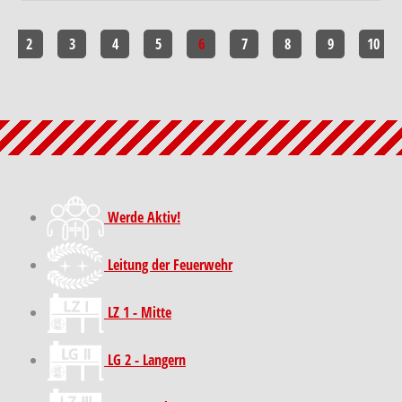
2
3
4
5
6
7
8
9
10
Werde Aktiv!
Leitung der Feuerwehr
LZ 1 - Mitte
LG 2 - Langern