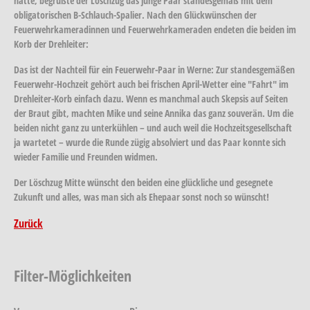
hatte, begrüßte der Löschzug das junge Paar standesgemäß mit dem
obligatorischen B-Schlauch-Spalier. Nach den Glückwünschen der
Feuerwehrkameradinnen und Feuerwehrkameraden endeten die beiden im
Korb der Drehleiter:
Das ist der Nachteil für ein Feuerwehr-Paar in Werne: Zur standesgemäßen
Feuerwehr-Hochzeit gehört auch bei frischen April-Wetter eine "Fahrt" im
Drehleiter-Korb einfach dazu. Wenn es manchmal auch Skepsis auf Seiten
der Braut gibt, machten Mike und seine Annika das ganz souverän. Um die
beiden nicht ganz zu unterkühlen – und auch weil die Hochzeitsgesellschaft
ja wartetet – wurde die Runde zügig absolviert und das Paar konnte sich
wieder Familie und Freunden widmen.
Der Löschzug Mitte wünscht den beiden eine glückliche und gesegnete
Zukunft und alles, was man sich als Ehepaar sonst noch so wünscht!
Zurück
Filter-Möglichkeiten