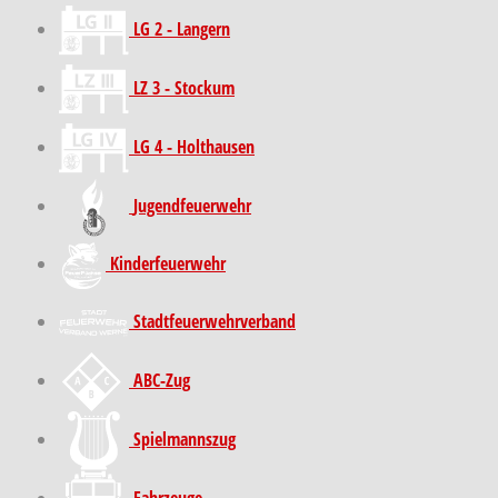
LG 2 - Langern
LZ 3 - Stockum
LG 4 - Holthausen
Jugendfeuerwehr
Kinder­feuer­wehr
Stadt­feuer­wehr­verband
ABC-Zug
Spielmannszug
Fahrzeuge