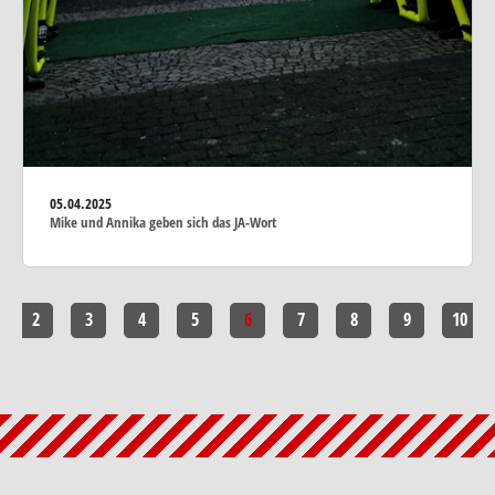
05.04.2025
Mike und Annika geben sich das JA-Wort
2
3
4
5
6
7
8
9
10