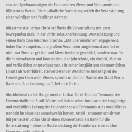
von den Spielmannszügen der Feuerwehren Werne und Selm sowie dem
Bläsercorps Werne. Die musikalische Darbietung verlieh der Veranstaltung
einen würdigen und festlichen Rahmen.
Bürgermeister Lothar Christ eröffnete die Veranstaltung mit einer
bewegenden Rede, in der Christ seine Anerkennung, Wertschätzung und
seinen Dank zum Ausdruck brachte. „Mit unermüdlichem Engagement,
hoher Fachkompetenz und großem Verantwortungsbewusstsein hat er
nicht nur Einsätze geleitet und Menschenleben geschützt, sondern war für
die Kameradinnen und Kameraden über Jahrzehnte, ein Vorbild, Mentor
und verlässlicher Ansprechpartner. Für seinen langjährigen ehrenamtlichen
Einsatz als Wehrführer, stellvertretender Wehrführer und Mitglied der
Freiwilligen Feuerwehr Werne, spreche ich ihm im Namen der Stadt Werne
Dank und Anerkennung aus.“, betonte Christ.
Abschließend verlieh Bürgermeister Lothar Christ Thomas Temmann die
Ehrenmedaille der Stadt Werne und hob in seiner Ansprache die langjährige
und vorbildliche Leitung der Feuerwehr sowie Temmanns stets vorbildliches
Handeln im Sinne des Gemeinwohls hervor. Astrid Temmann erhielt von
Bürgermeister Lothar Christ einen Blumenstrauß als Dank für die
Unterstützung – ohne die Rückendeckung der Familie wäre ein solches
Ehrenamt nicht möglich.