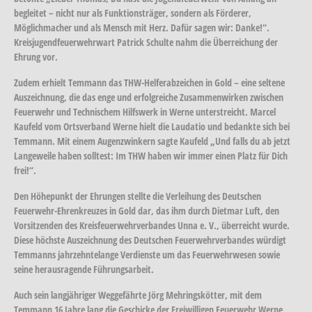
begleitet – nicht nur als Funktionsträger, sondern als Förderer,
Möglichmacher und als Mensch mit Herz. Dafür sagen wir: Danke!“.
Kreisjugendfeuerwehrwart Patrick Schulte nahm die Überreichung der
Ehrung vor.
Zudem erhielt Temmann das THW-Helferabzeichen in Gold – eine seltene
Auszeichnung, die das enge und erfolgreiche Zusammenwirken zwischen
Feuerwehr und Technischem Hilfswerk in Werne unterstreicht. Marcel
Kaufeld vom Ortsverband Werne hielt die Laudatio und bedankte sich bei
Temmann. Mit einem Augenzwinkern sagte Kaufeld „Und falls du ab jetzt
Langeweile haben solltest: Im THW haben wir immer einen Platz für Dich
frei!“.
Den Höhepunkt der Ehrungen stellte die Verleihung des Deutschen
Feuerwehr-Ehrenkreuzes in Gold dar, das ihm durch Dietmar Luft, den
Vorsitzenden des Kreisfeuerwehrverbandes Unna e. V., überreicht wurde.
Diese höchste Auszeichnung des Deutschen Feuerwehrverbandes würdigt
Temmanns jahrzehntelange Verdienste um das Feuerwehrwesen sowie
seine herausragende Führungsarbeit.
Auch sein langjähriger Weggefährte Jörg Mehringskötter, mit dem
Temmann 16 Jahre lang die Geschicke der Freiwilligen Feuerwehr Werne