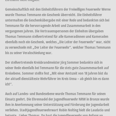
Gemeinschaftlich mit den Einheitsführern der Freiwilligen Feuerwehr Werne
wurde Thomas Temmann ein Geschenk überreicht. Die Einheitsführer
untermalten die Geschenkübergabe mit einer Rede und bedankten sich bei
Temmann für die hervorragende Arbeit und Zusammenarbeit in den
vergangenen Jahren. Die Vertrauenspersonen der Einheiten übergaben
Thomas Temmann stellvertretend für alle Kameradinnen und Kameraden
ebenfalls noch ein Geschenk, welches „Die Leiter der Feuerwehr“ war, nicht
zu verwechseln mit „Der Leiter der Feuerwehr“, welcher Thomas Temmann
bis zu seiner Verabschiedung war.
Der stellvertretende Kreisbrandmeister Jörg Sommer bedankte sich in
seiner Rede ebenfalls bei Temmann für die stets gute Zusammenarbeit auf
Kreisebene. Sommer stellte fest „Mit einer Amtszeit von 18 Jahren bist du
der aktuell dienstälteste Wehrführer im Kreis Unna – ab gleich bin es dann
ich!“.
Auch auf Landes- und Bundesebene wurde Thomas Temmann für seinen
Einsatz geehrt. Die Ehrennadel der Jugendfeuerwehr NRW in Bronze wurde
ihm in Anerkennung seiner Unterstützung und Förderung der Jugendarbeit
verliehen. Stadtjugendfeuerwehrwart Robin Nolting hielt die Laudatio und
betonte „Lieber Thomas, Du hast die Jugendfeuerwehr von Anfang an