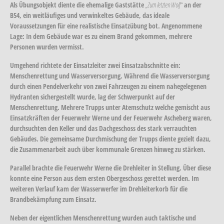
Als Übungsobjekt diente die ehemalige Gaststätte
„Zum letzten Wolf“
an der
B54, ein weitläufiges und verwinkeltes Gebäude, das ideale
Voraussetzungen für eine realistische Einsatzübung bot. Angenommene
Lage: In dem Gebäude war es zu einem Brand gekommen, mehrere
Personen wurden vermisst.
Umgehend richtete der Einsatzleiter zwei Einsatzabschnitte ein:
Menschenrettung
und
Wasserversorgung
. Während die Wasserversorgung
durch einen Pendelverkehr von zwei Fahrzeugen zu einem nahegelegenen
Hydranten sichergestellt wurde, lag der Schwerpunkt auf der
Menschenrettung. Mehrere Trupps unter Atemschutz welche gemischt aus
Einsatzkräften der Feuerwehr Werne und der Feuerwehr Ascheberg waren,
durchsuchten den Keller und das Dachgeschoss des stark verrauchten
Gebäudes. Die gemeinsame Durchmischung der Trupps diente gezielt dazu,
die Zusammenarbeit auch über kommunale Grenzen hinweg zu stärken.
Parallel brachte die Feuerwehr Werne die Drehleiter in Stellung. Über diese
konnte eine Person aus dem ersten Obergeschoss gerettet werden. Im
weiteren Verlauf kam der Wasserwerfer im Drehleiterkorb für die
Brandbekämpfung zum Einsatz.
Neben der eigentlichen Menschenrettung wurden auch taktische und