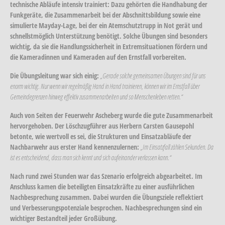
technische Abläufe intensiv trainiert: Dazu gehörten die Handhabung der
Funkgeräte, die Zusammenarbeit bei der Abschnittsbildung sowie eine
simulierte Mayday-Lage, bei der ein Atemschutztrupp in Not gerät und
schnellstmöglich Unterstützung benötigt. Solche Übungen sind besonders
wichtig, da sie die Handlungssicherheit in Extremsituationen fördern und
die Kameradinnen und Kameraden auf den Ernstfall vorbereiten.
Die Übungsleitung war sich einig:
„Gerade solche gemeinsamen Übungen sind für uns
enorm wichtig. Nur wenn wir regelmäßig Hand in Hand trainieren, können wir im Ernstfall über
Gemeindegrenzen hinweg effektiv zusammenarbeiten und so Menschenleben retten.“
Auch von Seiten der Feuerwehr Ascheberg wurde die gute Zusammenarbeit
hervorgehoben. Der Löschzugführer aus Herbern Carsten Gausepohl
betonte, wie wertvoll es sei, die Strukturen und Einsatzabläufe der
Nachbarwehr aus erster Hand kennenzulernen:
„Im Einsatzfall zählen Sekunden. Da
ist es entscheidend, dass man sich kennt und sich aufeinander verlassen kann.“
Nach rund zwei Stunden war das Szenario erfolgreich abgearbeitet. Im
Anschluss kamen die beteiligten Einsatzkräfte zu einer ausführlichen
Nachbesprechung zusammen. Dabei wurden die Übungsziele reflektiert
und Verbesserungspotenziale besprochen. Nachbesprechungen sind ein
wichtiger Bestandteil jeder Großübung.