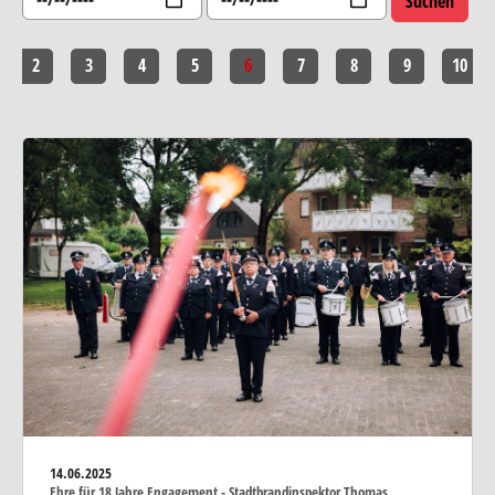
2
3
4
5
6
7
8
9
10
14.06.2025
Ehre für 18 Jahre Engagement - Stadtbrandinspektor Thomas