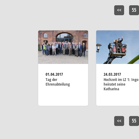
<<
55
01.04.2017
24.03.2017
Tag der
Hochzeit im LZ 1: Ingo
Ehrenabteilung
heiratet seine
Katharina
<<
55