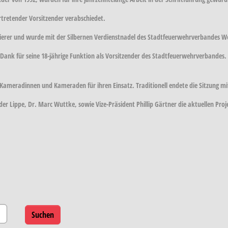
rtretender Vorsitzender verabschiedet.
ierer und wurde mit der Silbernen Verdienstnadel des Stadtfeuerwehrverbandes We
k für seine 18-jährige Funktion als Vorsitzender des Stadtfeuerwehrverbandes. E
ameradinnen und Kameraden für ihren Einsatz. Traditionell endete die Sitzung mi
der Lippe, Dr. Marc Wuttke, sowie Vize-Präsident Phillip Gärtner die aktuellen Proje