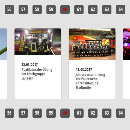
56
57
58
59
60
61
62
63
64
22.03.2017
12.03.2017
Realitätsnahe Übung
der Löschgruppe
Jahresversammlung
Langern
der Feuerwehr-
Ehrenabteilung
Stadtmitte
56
57
58
59
60
61
62
63
64