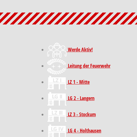
Werde Aktiv!
Leitung der Feuerwehr
LZ 1 - Mitte
LG 2 - Langern
LZ 3 - Stockum
LG 4 - Holthausen