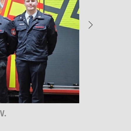
Next
V.