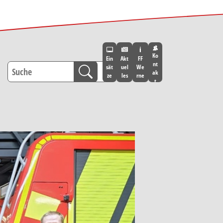
Ko
Ein
Akt
FF
nt
sät
uel
We
ak
ze
les
rne
t