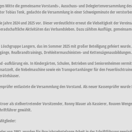
uges Mitte die gemeinsame Vorstands-, Ausschuss- und Delegiertenversammlung des
tor Tobias Tenk, gedachte die Versammlung in einer Schweigeminute der verstorbe
die Jahre 2024 und 2025 vor. Dieser verdeutlichte erneut die Vielseitigkeit der Ver
adschaftliche Aktivitäten das Verbandsleben. Dazu zählten Ausflüge, gemeinsame 
 Löschgruppe Langern, das im Sommer 2025 mit großer Beteiligung gefeiert wurde. 
gänge, Realbrandtrainings, Drehleitermaschinisten- und Kettensägenausbildungen.
 -aufklärung ein. In Kindergärten, Schulen, Betrieben und Seniorenheimen vermitt
satzzelt, die Nebelmaschine sowie ein Transportanhänger für den Feuerlöschtraine
Gerätehäuser.
senprüfer entlastete die Versammlung den Vorstand. Als neuer Kassenprüfer wurd
er als stellvertretender Vorsitzender, Ronny Mauer als Kassierer, Rouven Wengeln
hriftführer gewählt.
itglieder:
er von 1992, wurden für ihre jahrzehntelange Arbeit in der Schriftführung gewürd