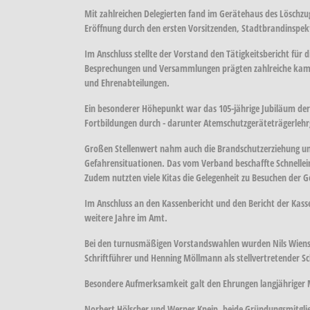
Mit zahlreichen Delegierten fand im Gerätehaus des Löschz
Eröffnung durch den ersten Vorsitzenden, Stadtbrandinspek
Im Anschluss stellte der Vorstand den Tätigkeitsbericht für 
Besprechungen und Versammlungen prägten zahlreiche kamer
und Ehrenabteilungen.
Ein besonderer Höhepunkt war das 105-jährige Jubiläum der
Fortbildungen durch - darunter Atemschutzgeräteträgerlehr
Großen Stellenwert nahm auch die Brandschutzerziehung und
Gefahrensituationen. Das vom Verband beschaffte Schnellein
Zudem nutzten viele Kitas die Gelegenheit zu Besuchen der 
Im Anschluss an den Kassenbericht und den Bericht der Kas
weitere Jahre im Amt.
Bei den turnusmäßigen Vorstandswahlen wurden Nils Wienstro
Schriftführer und Henning Möllmann als stellvertretender Sc
Besondere Aufmerksamkeit galt den Ehrungen langjähriger M
Norbert Hölscher und Werner Kneip, beide Gründungsmitglied