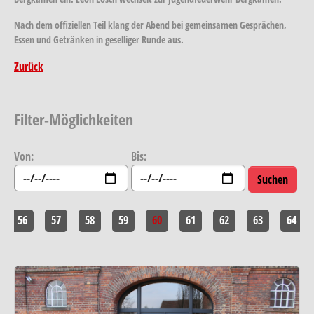
Nach dem offiziellen Teil klang der Abend bei gemeinsamen Gesprächen,
Essen und Getränken in geselliger Runde aus.
Zurück
Filter-Möglichkeiten
Von:
Bis:
56
57
58
59
60
61
62
63
64