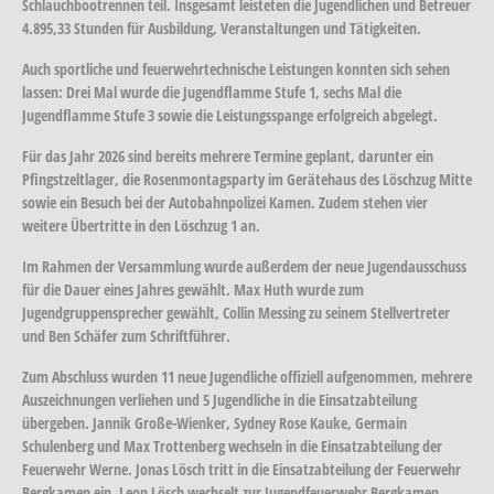
Schlauchbootrennen teil. Insgesamt leisteten die Jugendlichen und Betreuer
4.895,33 Stunden für Ausbildung, Veranstaltungen und Tätigkeiten.
Auch sportliche und feuerwehrtechnische Leistungen konnten sich sehen
lassen: Drei Mal wurde die Jugendflamme Stufe 1, sechs Mal die
Jugendflamme Stufe 3 sowie die Leistungsspange erfolgreich abgelegt.
Für das Jahr 2026 sind bereits mehrere Termine geplant, darunter ein
Pfingstzeltlager, die Rosenmontagsparty im Gerätehaus des Löschzug Mitte
sowie ein Besuch bei der Autobahnpolizei Kamen. Zudem stehen vier
weitere Übertritte in den Löschzug 1 an.
Im Rahmen der Versammlung wurde außerdem der neue Jugendausschuss
für die Dauer eines Jahres gewählt. Max Huth wurde zum
Jugendgruppensprecher gewählt, Collin Messing zu seinem Stellvertreter
und Ben Schäfer zum Schriftführer.
Zum Abschluss wurden 11 neue Jugendliche offiziell aufgenommen, mehrere
Auszeichnungen verliehen und 5 Jugendliche in die Einsatzabteilung
übergeben. Jannik Große-Wienker, Sydney Rose Kauke, Germain
Schulenberg und Max Trottenberg wechseln in die Einsatzabteilung der
Feuerwehr Werne. Jonas Lösch tritt in die Einsatzabteilung der Feuerwehr
Bergkamen ein. Leon Lösch wechselt zur Jugendfeuerwehr Bergkamen.