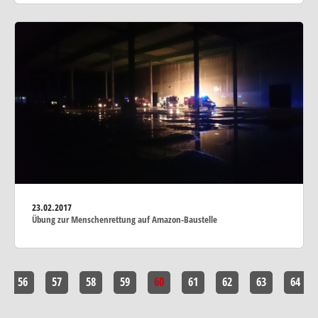
23.02.2017
Übung zur Menschenrettung auf Amazon-Baustelle
56
57
58
59
60
61
62
63
64