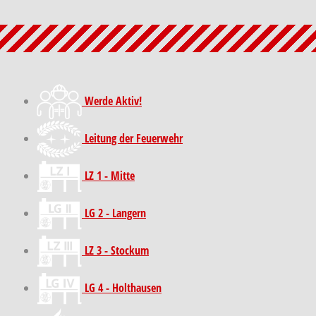
Werde Aktiv!
Leitung der Feuerwehr
LZ 1 - Mitte
LG 2 - Langern
LZ 3 - Stockum
LG 4 - Holthausen