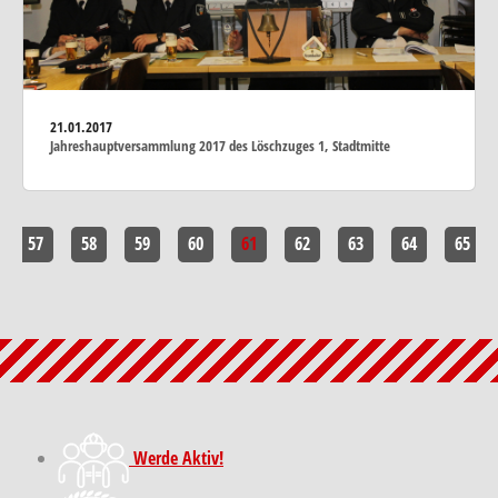
21.01.2017
Jahreshauptversammlung 2017 des Löschzuges 1, Stadtmitte
57
58
59
60
61
62
63
64
65
Werde Aktiv!