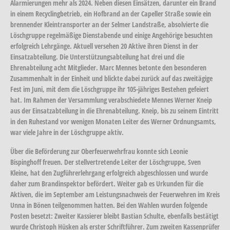
Alarmierungen mehr als 2024. Neben diesen Einsätzen, darunter ein Brand
in einem Recyclingbetrieb, ein Hofbrand an der Capeller Straße sowie ein
brennender Kleintransporter an der Selmer Landstraße, absolvierte die
Löschgruppe regelmäßige Dienstabende und einige Angehörige besuchten
erfolgreich Lehrgänge. Aktuell versehen 20 Aktive ihren Dienst in der
Einsatzabteilung. Die Unterstützungsabteilung hat drei und die
Ehrenabteilung acht Mitglieder. Marc Mennes betonte den besonderen
Zusammenhalt in der Einheit und blickte dabei zurück auf das zweitägige
Fest im Juni, mit dem die Löschgruppe ihr 105-jähriges Bestehen gefeiert
hat. Im Rahmen der Versammlung verabschiedete Mennes Werner Kneip
aus der Einsatzabteilung in die Ehrenabteilung. Kneip, bis zu seinem Eintritt
in den Ruhestand vor wenigen Monaten Leiter des Werner Ordnungsamts,
war viele Jahre in der Löschgruppe aktiv.
Über die Beförderung zur Oberfeuerwehrfrau konnte sich Leonie
Bispinghoff freuen. Der stellvertretende Leiter der Löschgruppe, Sven
Kleine, hat den Zugführerlehrgang erfolgreich abgeschlossen und wurde
daher zum Brandinspektor befördert. Weiter gab es Urkunden für die
Aktiven, die im September am Leistungsnachweis der Feuerwehren im Kreis
Unna in Bönen teilgenommen hatten. Bei den Wahlen wurden folgende
Posten besetzt: Zweiter Kassierer bleibt Bastian Schulte, ebenfalls bestätigt
wurde Christoph Hüsken als erster Schriftführer. Zum zweiten Kassenprüfer