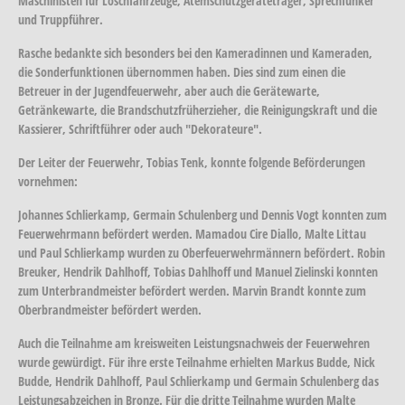
Maschinisten für Löschfahrzeuge, Atemschutzgeräteträger, Sprechfunker
und Truppführer.
Rasche bedankte sich besonders bei den Kameradinnen und Kameraden,
die Sonderfunktionen übernommen haben. Dies sind zum einen die
Betreuer in der Jugendfeuerwehr, aber auch die Gerätewarte,
Getränkewarte, die Brandschutzfrüherzieher, die Reinigungskraft und die
Kassierer, Schriftführer oder auch "Dekorateure".
Der Leiter der Feuerwehr, Tobias Tenk, konnte folgende Beförderungen
vornehmen:
Johannes Schlierkamp, Germain Schulenberg und Dennis Vogt konnten zum
Feuerwehrmann befördert werden. Mamadou Cire Diallo, Malte Littau
und Paul Schlierkamp wurden zu Oberfeuerwehrmännern befördert. Robin
Breuker, Hendrik Dahlhoff, Tobias Dahlhoff und Manuel Zielinski konnten
zum Unterbrandmeister befördert werden. Marvin Brandt konnte zum
Oberbrandmeister befördert werden.
Auch die Teilnahme am kreisweiten Leistungsnachweis der Feuerwehren
wurde gewürdigt. Für ihre erste Teilnahme erhielten Markus Budde, Nick
Budde, Hendrik Dahlhoff, Paul Schlierkamp und Germain Schulenberg das
Leistungsabzeichen in Bronze. Für die dritte Teilnahme wurden Malte