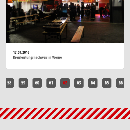
17.09.2016
Kreisleistungsnachweis in Werne
58
59
60
61
62
63
64
65
66