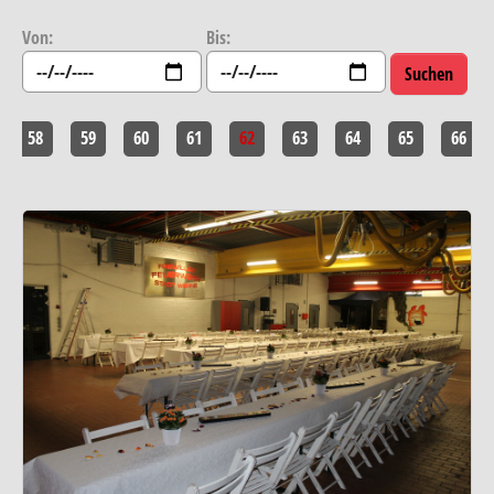
Von:
Bis:
58
59
60
61
62
63
64
65
66