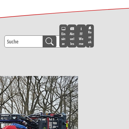
Ko
Ein
Akt
FF
nt
sät
uel
We
ak
ze
les
rne
t