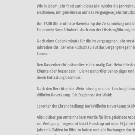
Wie in jedem Jahr fand auch dieses Mal wieder die Jahresh
erschienen, um gemeinsam auf das vergangene Jahr zurückzu
Um 17:00 Uhr eröffnete Haverkamp die Versammlung und begr
Feuerwehr Sven Schubert. Auch von der Löschzugführung de
Nach einer Gedenkminute für die im vergangenen Jahr verst
Jahresbericht, der eine Rückschau auf das vergangene Jahr b
Lünen.
Den Kassenbericht präsentierte letztmalig Karl-Heinz Hörstr
könnte aber besser sein!" Die Kassenprüfer Benno Jäger un
deren Entlastung beschloss.
Nach den Berichten der Wehrführung und der Löschzugführu
Wilhelm Haverkamp. Die Ergebnisse der Wahl:
Sprecher der Ehrenabteilung: Karl-Wilhelm Haverkamp Stell
Allen bisherigen Amtsinhabern wurde für ihre geleistete Arb
zur Verfügung. Insgesamt blickt Hörstrup auf über 55 Jahre
Jahre die Zahlen im Blick zu haben und alle Buchungen durc