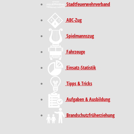
Stadt­feuer­wehr­verband
ABC-Zug
Spielmannszug
Fahrzeuge
Einsatz-Statistik
Tipps & Tricks
Aufgaben & Ausbildung
Brand­schutz­früh­erziehung