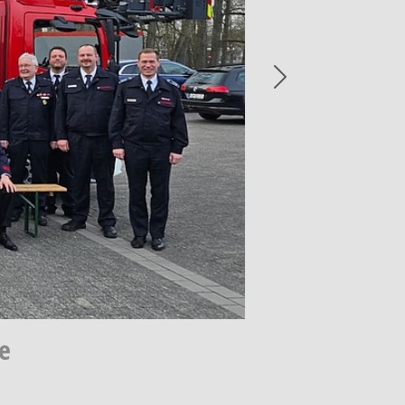
Next
e