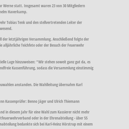
hr Werne statt. Insgesamt waren 23 von 30 Mitgliedern
ilhelm Haverkamp.
hr Tobias Tenk und den stellvertretenden Leiter der
nwesend.
 der letztjährigen Versammlung. Anschließend folgte der
e alljährliche Teichfete oder der Besuch der Feuerwehr
ielle Lage hinzuweisen: "Wir stehen soweit ganz gut da, es
wandfreie Kassenführung, sodass die Versammlung einstimmig
Neuwahlen anstanden. Die Wahlleitung übernahm Karl
ann Kassenprüfer: Benno Jäger und Ulrich Thiemann
tand in diesem Jahr für eine Wahl zum Kassierer nicht mehr
dtfeuerwehrverband oder in der Ehrenabteilung - über 55
nabteilung bedankte sich bei Karl-Heinz Hörstrup mit einem