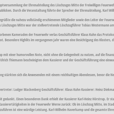
auptversammlung der Ehrenabteilung des Löschzuges Mitte der Freiwilligen Feuerwe
blicken. Durch die Veranstaltung führte der Sprecher der Ehrenabteilung, Karl W
üßte die nahezu vollständig erschienenen Mitglieder sowie den Leiter der Feuerwe
s Löschzuges Mitte war der stellvertretende Löschzugführer Tobias Westermann a
orbenen Kameraden der Feuerwehr verlas Geschäftsführer Klaus Kuhn das Protokoll
ot. Besondere Highlits im vergangenen Jahr waren eine Besichtigung des Klosters, di
up mit einer humorvollen Note, nicht ohne die Gelegenheit zu nutzen, auf die finanz
d Ulrich Thiemann bescheinigten dem Kassierer und der Geschäftsführung eine ein
ng stärkten sich die Anwesenden mit einem reichhaltigen Abendessen, bevor die 
vertreter: Ludger Mackenberg Geschäftsführer: Klaus Kuhn Kassierer: Heinz Diekm
eit gedankt. Einen besonderen Dank erhielt der Kassierer Karl-Heinz Hörstrup. Er s
 Kassierertätigkeiten in der Feuerwehr Werne zurück: Ob im Löschzug Mitte, im Sta
hzuführen ist eine würdige Leistung. Karl-Wilhelm Haverkamp und die gesamte Ehre