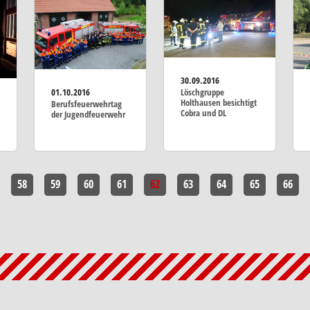
30.09.2016
Löschgruppe
01.10.2016
Holthausen besichtigt
Berufsfeuerwehrtag
Cobra und DL
der Jugendfeuerwehr
58
59
60
61
62
63
64
65
66