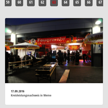
59
60
61
62
63
64
65
66
67
17.09.2016
Kreisleistungsnachweis in Werne