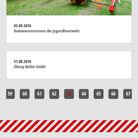
03.09.2016
Badewannenrennen der Jugendfeuerwehr
31.08.2016
Übung Walter GmbH
59
60
61
62
63
64
65
66
67