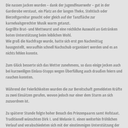
Die nassen Jacken wurden – dank der Jugendfeuerwehr – gut in der
Garderobe verstaut, ein Platz an der langen Theke, Stehtisch oder
Bierzeltgarnitur gesucht oder gleich auf der Tanzfläche zur
karnelvalsgerechter Musik warm getanzt.
Gegrillte Brat- und Mettwurst und eine reichliche Auswahl an Getränken
boten Unterstützung beim leiblichen Wohl.
Wie groß die Nachfrage wurde, hatte sich erst gen Nachmittag
hausgestellt, woraufhin schnell Nachschub organisiert werden und es an
nichts fehlen konnte.
Zum Glück besserte sich das Wetter zunehmens, so dass einige Jecken auch
bei kurzweiligen Einlass-Stopps wegen Überfüllung auch draußen feiern und
rauchen konnten.
Während der Feierlichkeiten wurden die zur Bereitschaft gemeldeten Kräfte
zu zwei Einsätzen gerufen, wovon jedoch nur einer dem Sturm an sich
zuzuordnen ist.
Zu späterer Stunde folgte hoher Besuch des Prinzenpaares samt Hofstaat.
Traditionell wünschten Dirk I. und Melanie II. einen weiterhin fröhlichen
Verlauf und verabschiedeten sich mit der einstimmigen Unterstützung der