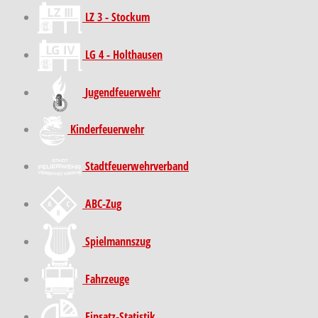
LZ 3 - Stockum
LG 4 - Holthausen
Jugendfeuerwehr
Kinder­feuer­wehr
Stadt­feuer­wehr­verband
ABC-Zug
Spielmannszug
Fahrzeuge
Einsatz-Statistik