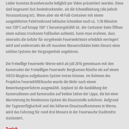
Leider konnten Brandversuche lediglich per Video präsentiert werden. Diese
sind insgesamt fast beeindruckender, als die Schneidleistung (die jedoch
Voraussetzung ist). Wenn aber ein 40 Fuß-Container mit einem
ausgedehnten Palettenbrand inklusive Schneiden nach ca. 1:30 Minuten
von 720°C auf knapp 150° C heruntergekühlt ist, der Container beim Öffnen
einen nahezu trockenen Fußboden aufweist, kann man erahnen, dass
einerseits die Gefahr für vorgehende Feuerwehrleute erheblich verringert
wird und andererseits die oft massiven Wasserschäden beim Einsatz eines
solchen Systems der Vergangenheit angehören.
Die Freiwillige Feuerwehr Werne wird ab Juli 2016 gemeinsam mit den
Kameraden der Freiwilligen Feuerwehr Bergkamen-Rünthe ein auf einem
IVECO-Magirus aufgebautes System testen können. Im Rahmen des
Projektes FeuerwEHRENsache wurde die Wehr nach einem
Bewerbungsverfahren ausgewählt. Geplant ist die Ausbildung der
Kameradinnen und Kameraden auf beiden Seiten der Lippe, die bei einer
Alarmierung im Rendezvous-System die Einsatzstelle anfahren. Aufgrund
der Tagesverfügbarkeit und des höheren Einsatzaufkommens in Werne,
wird das Fahrzeug für rund drei Monate in der Feuerwache Stadtmitte
stationiert.
Zurück