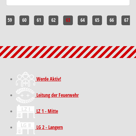
59
60
61
62
63
64
65
66
67
Werde Aktiv!
Leitung der Feuerwehr
LZ 1 - Mitte
LG 2 - Langern