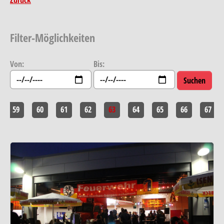
Filter-Möglichkeiten
Von:
Bis:
59
60
61
62
63
64
65
66
67