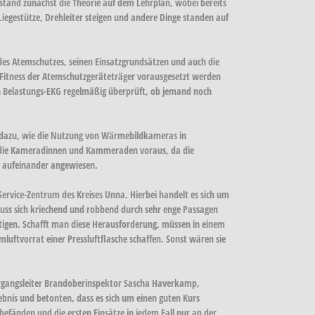
tand zunächst die Theorie auf dem Lehrplan, wobei bereits
egestütze, Drehleiter steigen und andere Dinge standen auf
des Atemschutzes, seinen Einsatzgrundsätzen und auch die
e Fitness der Atemschutzgeräteträger vorausgesetzt werden
len Belastungs-EKG regelmäßig überprüft, ob jemand noch
o dazu, wie die Nutzung von Wärmebildkameras in
n die Kameradinnen und Kammeraden voraus, da die
g aufeinander angewiesen.
ervice-Zentrum des Kreises Unna. Hierbei handelt es sich um
uss sich kriechend und robbend durch sehr enge Passagen
ltigen. Schafft man diese Herausforderung, müssen in einem
ftvorrat einer Pressluftflasche schaffen. Sonst wären sie
ehrgangsleiter Brandoberinspektor Sascha Haverkamp,
nis und betonten, dass es sich um einen guten Kurs
efänden und die ersten Einsätze in jedem Fall nur an der