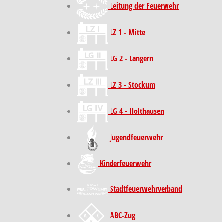
Leitung der Feuerwehr
LZ 1 - Mitte
LG 2 - Langern
LZ 3 - Stockum
LG 4 - Holthausen
Jugendfeuerwehr
Kinder­feuer­wehr
Stadt­feuer­wehr­verband
ABC-Zug