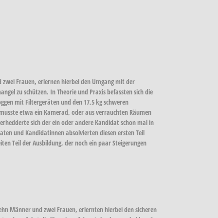
 zwei Frauen, erlernen hierbei den Umgang mit der
ngel zu schützen. In Theorie und Praxis befassten sich die
oggen mit Filtergeräten und den 17,5 kg schweren
n musste etwa ein Kamerad, oder aus verrauchten Räumen
 verhedderte sich der ein oder andere Kandidat schon mal in
idaten und Kandidatinnen absolvierten diesen ersten Teil
en Teil der Ausbildung, der noch ein paar Steigerungen
ehn Männer und zwei Frauen, erlernten hierbei den sicheren