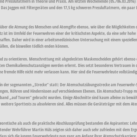
d Presslufatmern in Theorie und Praxis. Am letzten Wochenende (05./06.03.2016) s
 Joggen mit Filtergeräten und den 17,5 kg schweren Pressluftatmern, ein paar Li
 über die Atmung des Menschen und Atemgifte ebenso, wie über die Möglichkeiten 
tz ist im Umfeld der Feuerwehren einer der kritischsten Aspekte, da eine sehr hoh
schaffen. Daher wird in einer arbeitsmedizinischen Untersuchung mit einem speziel
llen, die bisweilen tödlich enden können.
lind zu orientieren. Menschrettung mit abgedeckten Maskenscheiden gehört ebens
en Chemikalienschutzanzügen werden erlernt. Dies setzt besonderes Vertrauen i
 fremde Hilfe nicht mehr verlassen kann. Hier sind die Feuerwehrleute vollständi
det in der sogenannten „Strecke“ statt: Der Atemschutzübungsstrecke am Feuerwehr-S
Gängen, Röhren und Hindernissen auf verschiedenen Ebenen. Ein Atemschutz-Trupp m
fband „auf Touren“ gebracht wurden. Einige Abschnitte sind kaum alleine zu bewä
ere Sporttests zu absolvieren sind. Alles müssen die Geräteträger mit dem Atemlu
heoretische als auch die praktische Abschlussprüfung bestanden die Aspiranten: L
der Wehrführer Martin Hüls zeigten sich daher auch sehr zufrieden mit dem Ergeb
dass sich die jungen Feuerwehrleute nun ganz am Anfang ihrer Atemschutzkarriere b