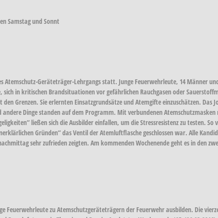
nen Samstag und Sonnt
s Atemschutz-Geräteträger-Lehrgangs statt. Junge Feuerwehrleute, 14 Männer und
 sich in kritischen Brandsituationen vor gefährlichen Rauchgasen oder Sauerstoffma
 den Grenzen. Sie erlernten Einsatzgrundsätze und Atemgifte einzuschätzen. Das J
en und andere Dinge standen auf dem Programm. Mit verbundenen Atemschutzmaske
gkeiten“ ließen sich die Ausbilder einfallen, um die Stressresistenz zu testen. So
 „unerklärlichen Gründen“ das Ventil der Atemluftflasche geschlossen war. Alle Kand
gnachmittag sehr zufrieden zeigten. Am kommenden Wochenende geht es in den zweit
ge Feuerwehrleute zu Atemschutzgeräteträgern der Feuerwehr ausbilden. Die vierz