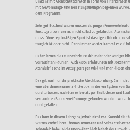
Umgang mit Atemschutzgeräten in Form von Filtergeräten un
mit Gewöhnungs- und Belastungsübungen begonnen wurde. Das
dem Programm.
Sehr gut Bescheid wissen müssen die jungen Feuerwehrleute
Einsatzgrenzen, um sich nicht selbst zu gefährden. Atemschu
muss. Ohne regelmäßigen Sport ist das eigentlich nicht zu 
tauglich ist oder nicht. Denn immer wieder kommt es zu Unfä
Daher lernen die Feuerwehrleute sich mehr oder weniger b
verrauchten Räumen. Auch erste Erfahrungen mit sogenannt
Atemluftflasche im Anzug getragen wird und man diesen ohne
Das gilt auch für die praktische Abschlussprüfung. Sie fin
eine überdimensionierte Gitterbox, in der ein System von 
durcharbeiten, nachdem er bereits per Endlosleiter und Lau
verrauchten Raum zwei Dummys gefunden werden, wonach weit
durchgefallen.
Das kam in diesem Lehrgang jedoch nicht vor. Sowohl die t
Wernes Wehrführer Thomas Temmann und Selms stellvertreten
gehandelt habe. Nicht unerwähnt blieb jedoch der Hinweis, 