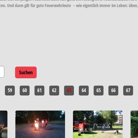
en. Und dann gilt für gute Feuerwehrleute – wie eigentlich immer im Leben: üben
59
60
61
62
63
64
65
66
67