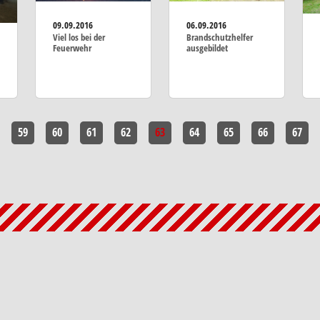
09.09.2016
06.09.2016
Viel los bei der
Brandschutzhelfer
Feuerwehr
ausgebildet
59
60
61
62
63
64
65
66
67