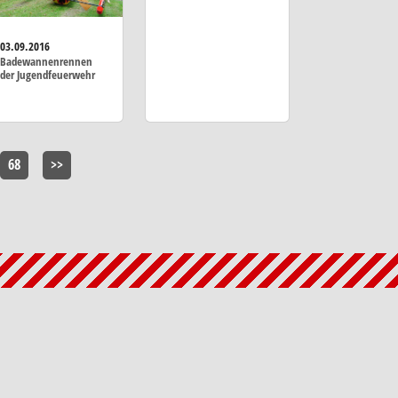
03.09.2016
Badewannenrennen
der Jugendfeuerwehr
68
>>