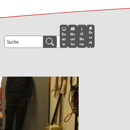
Ko
Ein
Akt
FF
nt
sät
uel
We
ak
ze
les
rne
t