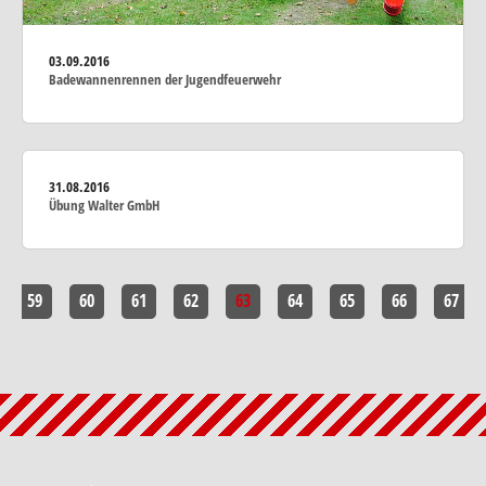
03.09.2016
Badewannenrennen der Jugendfeuerwehr
31.08.2016
Übung Walter GmbH
59
60
61
62
63
64
65
66
67