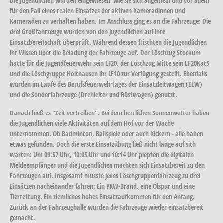
Die Jugendlichen wurden eingewiesen, wie sie sich allgemein und vor allem
für den Fall eines realen Einsatzes der aktiven Kameradinnen und
Kameraden zu verhalten haben. Im Anschluss ging es an die Fahrzeuge: Die
drei Großfahrzeuge wurden von den Jugendlichen auf ihre
Einsatzbereitschaft überprüft. Während dessen frischten die Jugendlichen
ihr Wissen über die Beladung der Fahrzeuge auf. Der Löschzug Stockum
hatte für die Jugendfeuerwehr sein LF20, der Löschzug Mitte sein LF20KatS
und die Löschgruppe Holthausen ihr LF10 zur Verfügung gestellt. Ebenfalls
wurden im Laufe des Berufsfeuerwehrtages der Einsatzleitwagen (ELW)
und die Sonderfahrzeuge (Drehleiter und Rüstwagen) genutzt.
Danach hieß es "Zeit vertreiben". Bei dem herrlichen Sonnenwetter haben
die Jugendlichen viele Aktivitäten auf dem Hof vor der Wache
unternommen. Ob Badminton, Ballspiele oder auch Kickern - alle haben
etwas gefunden. Doch die erste Einsatzübung ließ nicht lange auf sich
warten: Um 09:57 Uhr, 10:05 Uhr und 10:14 Uhr piepten die digitalen
Meldeempfänger und die Jugendlichen machten sich Einsatzbereit zu den
Fahrzeugen auf. Insgesamt musste jedes Löschgruppenfahrzeug zu drei
Einsätzen nacheinander fahren: Ein PKW-Brand, eine Ölspur und eine
Tierrettung. Ein ziemliches hohes Einsatzaufkommen für den Anfang.
Zurück an der Fahrzeughalle wurden die Fahrzeuge wieder einsatzbereit
gemacht.