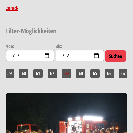
Zurück
Filter-Möglichkeiten
Von:
Bis:
59
60
61
62
63
64
65
66
67