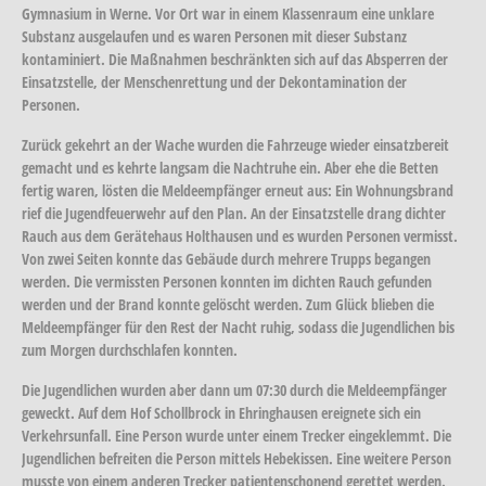
Gymnasium in Werne. Vor Ort war in einem Klassenraum eine unklare
Substanz ausgelaufen und es waren Personen mit dieser Substanz
kontaminiert. Die Maßnahmen beschränkten sich auf das Absperren der
Einsatzstelle, der Menschenrettung und der Dekontamination der
Personen.
Zurück gekehrt an der Wache wurden die Fahrzeuge wieder einsatzbereit
gemacht und es kehrte langsam die Nachtruhe ein. Aber ehe die Betten
fertig waren, lösten die Meldeempfänger erneut aus: Ein Wohnungsbrand
rief die Jugendfeuerwehr auf den Plan. An der Einsatzstelle drang dichter
Rauch aus dem Gerätehaus Holthausen und es wurden Personen vermisst.
Von zwei Seiten konnte das Gebäude durch mehrere Trupps begangen
werden. Die vermissten Personen konnten im dichten Rauch gefunden
werden und der Brand konnte gelöscht werden. Zum Glück blieben die
Meldeempfänger für den Rest der Nacht ruhig, sodass die Jugendlichen bis
zum Morgen durchschlafen konnten.
Die Jugendlichen wurden aber dann um 07:30 durch die Meldeempfänger
geweckt. Auf dem Hof Schollbrock in Ehringhausen ereignete sich ein
Verkehrsunfall. Eine Person wurde unter einem Trecker eingeklemmt. Die
Jugendlichen befreiten die Person mittels Hebekissen. Eine weitere Person
musste von einem anderen Trecker patientenschonend gerettet werden.