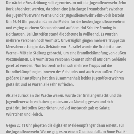
Die nächste Einsatzübung sollte gemeinsam mit der Jugendfeuerwehr Selm-
Bork absolviert werden, da schon eine jahrelange Freundschaft zwischen
der Jugendfeuerwehr Werne und der Jugendfeuerwehr Selm-Bork besteht.
Um 16:44 Uhr piepsten dann die Melder für die beiden Jugendfeuerwehren
und es ging zu einem Scheunenbrand auf dem Hof Schulze Froning in
Holthausen. Bei Eintreffen stand die Scheune in Vollbrand. Es wurden
mehrere Personen noch vermisst. Unverzüglich gingen mehrere Trupps zur
Menschenrettung in das Gebäude vor. Parallel wurde die Drehleiter aus
Werne - Mitte in Stellung gebracht, um eine Brandbekämpfung von außen
vorzunehmen. Die vermissten Personen konnten schnell aus dem Gebäude
gerettet werden. Nun konzentrierten sich mehrere Trupps auf die
Brandbekämpfung im Inneren des Gebäudes und auch von außen. Diese
größere Einsatzübung hat den Zusammenhalt beider Jugendfeuerwehren
gestärkt und es waren alle sehr zufrieden.
Als alle zurück an der Wache waren, wurde der Grill angemacht und die
Jugendfeuerwehren haben gemeinsam zu Abend gegessen und sich
gestärkt. Bei tollen Gesprächen und viel Austausch gab es Salate,
Würstchen und Fleisch.
Gegen 20:11 Uhr piepsten die digitalen Meldeempfänger dann erneut. Für
die Jugendfeuerwehr Werne ging es zu einem Chemieunfall am Anne-Frank-