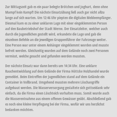
Zur Mittagszeit gab es ein paar belegte Brötchen und Joghurt, denn ohne
Mampf kein Kampf! Die nächste Einsatzübung ließ auch gar nicht allzu
lange auf sich warten. Um 12:46 Uhr piepten die digitalen Meldeempfänger.
Diesmal kam es zu einer unklaren Lage mit einer eingeklemmten Person
auf den Baubetriebshof der Stadt Werne. Der Einsatzleiter, welcher auch
durch die Jugendlichen gestellt wird, erkundete die Lage und gab die
einzelnen Befehle an die jeweiligen Gruppenführer der Fahrzeuge weiter.
Eine Person war unter einem Anhänger eingeklemmt worden und musste
befreit werden. Gleichzeitig wurden auf dem Gelände noch zwei Personen
vermisst, welche gesucht und gefunden werden mussten.
Der nächste Einsatz war dann bereits um 14:34 Uhr. Eine unklare
Rauchentwicklung auf dem Gelände der Firma Höttcke Holzhandel wurde
gemeldet. Beim Eintreffen der Jugendlichen stand auf dem Gelände ein
Container in Vollbrand. Umgehend mussten mehrere Löschangriffe
aufgebaut werden. Die Wasserversorgung gestaltete sich gottseidank sehr
einfach, da die Firma einen Löschteich vorhalten muss. Somit wurde auch
die Wasserentnahme aus einem offenen Gewässer geübt. Abschließend gab
es noch eine kleine Verpflegung bei der Firma, wofür wir uns herzlichst
bedanken möchten.