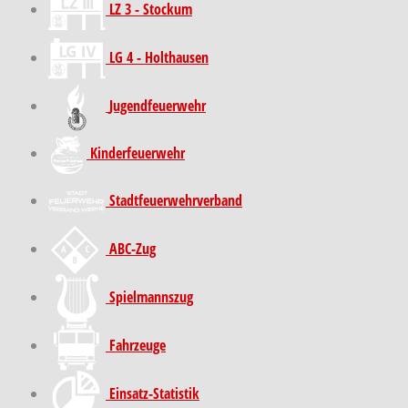
LZ 3 - Stockum
LG 4 - Holthausen
Jugendfeuerwehr
Kinder­feuer­wehr
Stadt­feuer­wehr­verband
ABC-Zug
Spielmannszug
Fahrzeuge
Einsatz-Statistik