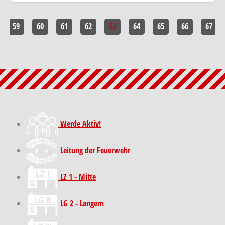
59
60
61
62
63
64
65
66
67
Werde Aktiv!
Leitung der Feuerwehr
LZ 1 - Mitte
LG 2 - Langern