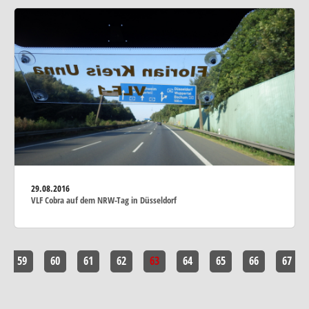
29.08.2016
VLF Cobra auf dem NRW-Tag in Düsseldorf
59
60
61
62
63
64
65
66
67