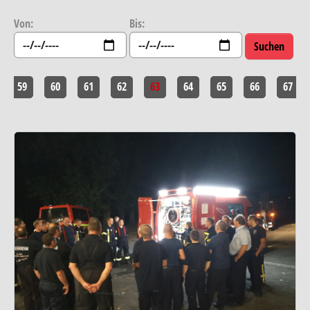
Von:
Bis:
59
60
61
62
63
64
65
66
67