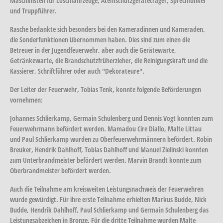
Maschinisten für Löschfahrzeuge, Atemschutzgeräteträger, Sprechfunker
und Truppführer.
Rasche bedankte sich besonders bei den Kameradinnen und Kameraden,
die Sonderfunktionen übernommen haben. Dies sind zum einen die
Betreuer in der Jugendfeuerwehr, aber auch die Gerätewarte,
Getränkewarte, die Brandschutzfrüherzieher, die Reinigungskraft und die
Kassierer, Schriftführer oder auch "Dekorateure".
Der Leiter der Feuerwehr, Tobias Tenk, konnte folgende Beförderungen
vornehmen:
Johannes Schlierkamp, Germain Schulenberg und Dennis Vogt konnten zum
Feuerwehrmann befördert werden. Mamadou Cire Diallo, Malte Littau
und Paul Schlierkamp wurden zu Oberfeuerwehrmännern befördert. Robin
Breuker, Hendrik Dahlhoff, Tobias Dahlhoff und Manuel Zielinski konnten
zum Unterbrandmeister befördert werden. Marvin Brandt konnte zum
Oberbrandmeister befördert werden.
Auch die Teilnahme am kreisweiten Leistungsnachweis der Feuerwehren
wurde gewürdigt. Für ihre erste Teilnahme erhielten Markus Budde, Nick
Budde, Hendrik Dahlhoff, Paul Schlierkamp und Germain Schulenberg das
Leistungsabzeichen in Bronze. Für die dritte Teilnahme wurden Malte