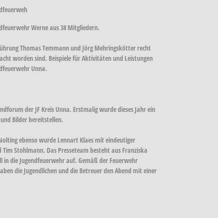
endfeuerweh
endfeuerwehr Werne aus 38 Mitgliedern.
hrführung Thomas Temmann und Jörg Mehringskötter recht
cht worden sind. Beispiele für Aktivitäten und Leistungen
ndfeuerwehr Unna.
gendforum der JF Kreis Unna. Erstmalig wurde dieses Jahr ein
und Bilder bereitstellen.
 Nolting ebenso wurde Lennart Klaes mit eindeutiger
nd Tim Stohlmann. Das Presseteam besteht aus Franziska
ell in die Jugendfeuerwehr auf. Gemäß der Feuerwehr
aben die Jugendlichen und die Betreuer den Abend mit einer