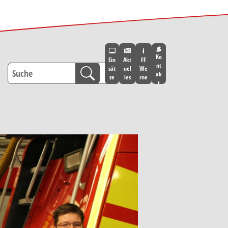
Ko
Ein
Akt
FF
nt
sät
uel
We
ak
ze
les
rne
t