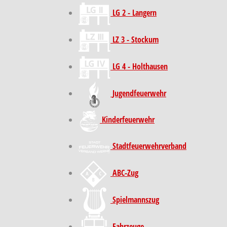
LG 2 - Langern
LZ 3 - Stockum
LG 4 - Holthausen
Jugendfeuerwehr
Kinder­feuer­wehr
Stadt­feuer­wehr­verband
ABC-Zug
Spielmannszug
Fahrzeuge