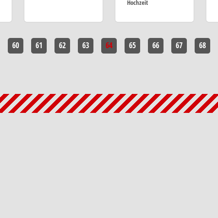
Hochzeit
60
61
62
63
64
65
66
67
68