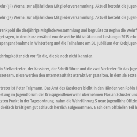
wehr (JF) Werne, zur alljährlichen Mitgliederversammlung. Aktuell besteht die Jug
wehr (JF) Werne, zur alljährlichen Mitgliederversammlung. Aktuell besteht die Jug
Drenkpohl die diesjährige Mitgliederversammlung und begrüßte zu Beginn die We
rgetragen, in dem kurz erwähnt wurde welche Aktivitäten und Leistungen 2015 erbra
ngsspangenabnahme in Winterberg und die Teilnahme am 50. Jubiläum der Kreisjuge
ingskötter sich vor für die, die sie noch nicht kannten.
 Stellvertreter, der Kassierer, der Schriftführer und die zwei Vertreter für das Ju
seteam. Diese werden den Internetauftritt attraktiver gestalten, in dem sie Texte 
rtreter ist Peter Telgmann. Das Amt des Kassierers bleibt in den Händen von Robin
ertretung im Jugendforum der Kreisjugendfeuerwehr übernehmen Florian Schuster u
etzten Punkt in der Tagesordnung, nahm die Wehrführung 5 neue Jugendliche Offizi
dreifach kräftigem gut Schlauch herzlich aufgenommen. Nach dem offiziellen Teil h