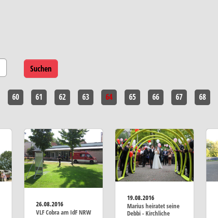
60
61
62
63
64
65
66
67
68
19.08.2016
26.08.2016
Marius heiratet seine
VLF Cobra am IdF NRW
Debbi - Kirchliche