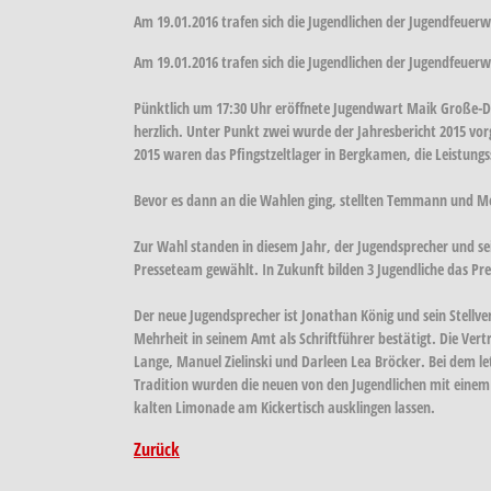
Am 19.01.2016 trafen sich die Jugendlichen der Jugendfeuer
Am 19.01.2016 trafen sich die Jugendlichen der Jugendfeuer
Pünktlich um 17:30 Uhr eröffnete Jugendwart Maik Große-
herzlich. Unter Punkt zwei wurde der Jahresbericht 2015 vo
2015 waren das Pfingstzeltlager in Bergkamen, die Leistu
Bevor es dann an die Wahlen ging, stellten Temmann und Mehr
Zur Wahl standen in diesem Jahr, der Jugendsprecher und sein
Presseteam gewählt. In Zukunft bilden 3 Jugendliche das Pres
Der neue Jugendsprecher ist Jonathan König und sein Stellve
Mehrheit in seinem Amt als Schriftführer bestätigt. Die V
Lange, Manuel Zielinski und Darleen Lea Bröcker. Bei dem l
Tradition wurden die neuen von den Jugendlichen mit einem 
kalten Limonade am Kickertisch ausklingen lassen.
Zurück