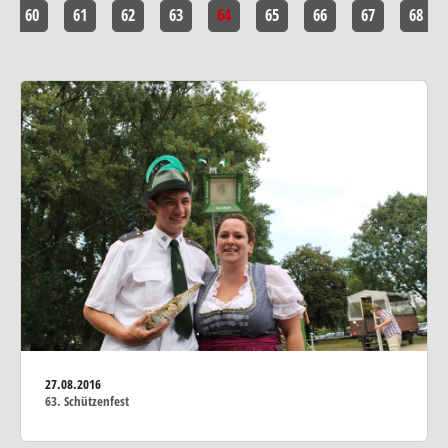
60
61
62
63
64
65
66
67
68
27.08.2016
63. Schützenfest