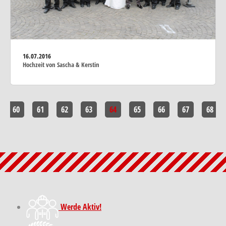
16.07.2016
Hochzeit von Sascha & Kerstin
60
61
62
63
64
65
66
67
68
Werde Aktiv!