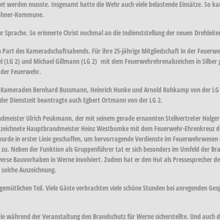
et werden musste. Insgesamt hatte die Wehr auch viele belastende Einsätze. So k
nwohner-Kommune.
Sprache. So erinnerte Christ nochmal an die Indienststellung der neuen Drehleiter 
des Kameradschaftsabends. Für ihre 25-jährige Mitgliedschaft in der Feuerwehr 
el (LG 2) und Michael Gillmann (LG 2) mit dem Feuerwehrehrenabzeichen in Silber g
n der Feuerwehr.
ie Kameraden Bernhard Bussmann, Heinrich Hunke und Arnold Rohkamp von der LG 4 
g der Dienstzeit beantragte auch Egbert Ortmann von der LG 2.
ndmeister Ulrich Peukmann, der mit seinem gerade ernannten Stellvertreter Holge
Er zeichnete Hauptbrandmeister Heinz Westbomke mit dem Feuerwehr-Ehrenkreuz d
wurde in erster Linie geschaffen, um hervorragende Verdienste im Feuerwehrwesen 
en zu. Neben der Funktion als Gruppenführer tat er sich besonders im Umfeld der 
erse Bauvorhaben in Werne involviert. Zudem hat er den Hut als Pressesprecher der
 solche Auszeichnung.
n gemütlichen Teil. Viele Gäste verbrachten viele schöne Stunden bei anregenden 
 während der Veranstaltung den Brandschutz für Werne sicherstellte. Und auch die 