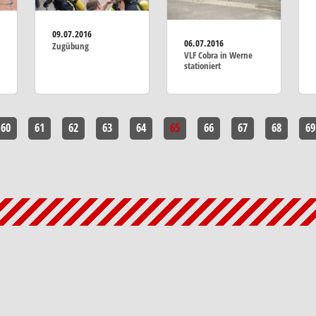
09.07.2016
06.07.2016
Zugübung
VLF Cobra in Werne
stationiert
60
61
62
63
64
65
66
67
68
69