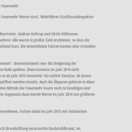
en Feuerwehr
gen Feuerwehr Werne statt. Wehrführer Stadtbrandinspektor
ellvertreter, Gudrun Holtrup und Ulrich Höltmann,
ehren: Alle waren in großer Zahl erschienen, so dass die
prechend kurz. Die wesentlichen Fakten kamen aber trotzdem
„stemmen“. Bemerkenswert war die Steigerung der
e Rolle spielten. Diese konnten im Jahr 2014 nicht
en es im Jahr 2015 immerhin 162 solcher Einsätze. 66 davon
geöffnet werden musste. Auch die Ölspuren gehören in diese
it den Mitteln der Feuerwehr kaum noch zu beseitigen sind
n. Im Gegensatz dazu wurde Werne im Jahr 2014 von größeren
nternehmen, hatten dabei im Jahr 2015 mit technischen
durch Brandstiftung verursachte Dachstuhlbrand, im