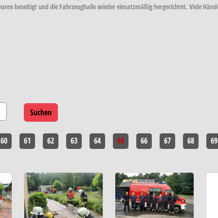
en beseitigt und die Fahrzeughalle wieder einsatzmäßig hergerichtet. Viele Hände
60
61
62
63
64
65
66
67
68
69