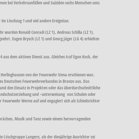
amen bei Verkehrsunfällen und Suiziden sechs Menschen ums
im Löschzug 1 und viel andere Ereignisse.
wurden Ronald Conradi (LZ 1), Andreas Schilla (LZ 1),
eehrt. Eugen Brysch (LZ 1) und Georg Jäger (LG 4) erhielten
aus dem aktiven Dienst aus. Gleiches traf Egon Kock, der
r Herlinghausen von der Feuerwehr Unna erschienen war,
es Deutschen Feuerwehrverbandes in Bronze aus. Das
und den Einsatz in Projekten oder das überdurchschnittliche
Brandschutzerziehung und –unterweisung von Schulen oder
 Feuerwehr Werne auf und engagiert sich als Schiedsrichter
Gesprächen, Musik und Tanz sowie einem hervorragenden
Löschgruppe Langern, als der diesjährige Ausrichter sei