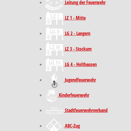
Leitung der Feuerwehr
LZ 1 - Mitte
LG 2 - Langern
LZ 3 - Stockum
LG 4 - Holthausen
Jugendfeuerwehr
Kinder­feuer­wehr
Stadt­feuer­wehr­verband
ABC-Zug