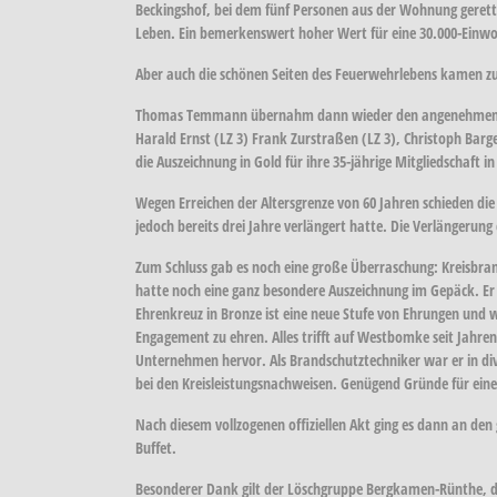
Beckingshof, bei dem fünf Personen aus der Wohnung gerett
Leben. Ein bemerkenswert hoher Wert für eine 30.000-Ei
Aber auch die schönen Seiten des Feuerwehrlebens kamen zur 
Thomas Temmann übernahm dann wieder den angenehmen Part 
Harald Ernst (LZ 3) Frank Zurstraßen (LZ 3), Christoph Barg
die Auszeichnung in Gold für ihre 35-jährige Mitgliedschaft i
Wegen Erreichen der Altersgrenze von 60 Jahren schieden d
jedoch bereits drei Jahre verlängert hatte. Die Verlängerun
Zum Schluss gab es noch eine große Überraschung: Kreisbra
hatte noch eine ganz besondere Auszeichnung im Gepäck. 
Ehrenkreuz in Bronze ist eine neue Stufe von Ehrungen und 
Engagement zu ehren. Alles trifft auf Westbomke seit Jahr
Unternehmen hervor. Als Brandschutztechniker war er in div
bei den Kreisleistungsnachweisen. Genügend Gründe für eine
Nach diesem vollzogenen offiziellen Akt ging es dann an de
Buffet.
Besonderer Dank gilt der Löschgruppe Bergkamen-Rünthe, die