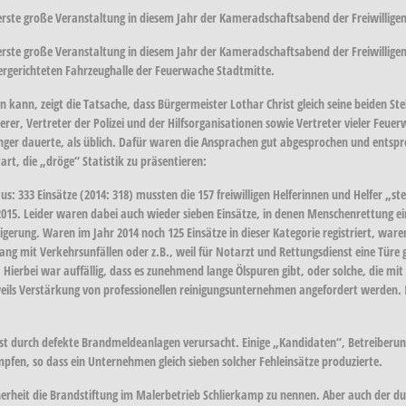
erste große Veranstaltung in diesem Jahr der Kameradschaftsabend der Freiwillig
 erste große Veranstaltung in diesem Jahr der Kameradschaftsabend der Freiwilli
rgerichteten Fahrzeughalle der Feuerwache Stadtmitte.
 kann, zeigt die Tatsache, dass Bürgermeister Lothar Christ gleich seine beiden St
r, Vertreter der Polizei und der Hilfsorganisationen sowie Vertreter vieler Feuerw
änger dauerte, als üblich. Dafür waren die Ansprachen gut abgesprochen und ents
rt, die „dröge“ Statistik zu präsentieren:
us: 333 Einsätze (2014: 318) mussten die 157 freiwilligen Helferinnen und Helfer 
2015. Leider waren dabei auch wieder sieben Einsätze, in denen Menschenrettung ein
eigerung. Waren im Jahr 2014 noch 125 Einsätze in dieser Kategorie registriert, war
ng mit Verkehrsunfällen oder z.B., weil für Notarzt und Rettungsdienst eine Türe 
. Hierbei war auffällig, dass es zunehmend lange Ölspuren gibt, oder solche, die m
jeweils Verstärkung von professionellen reinigungsunternehmen angefordert werde
eist durch defekte Brandmeldeanlagen verursacht. Einige „Kandidaten“, Betreiberu
fen, so dass ein Unternehmen gleich sieben solcher Fehleinsätze produzierte.
cherheit die Brandstiftung im Malerbetrieb Schlierkamp zu nennen. Aber auch der 