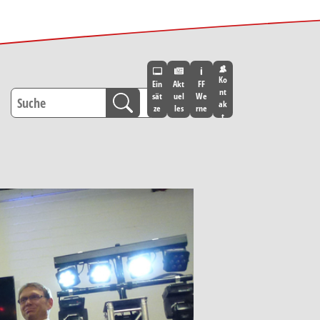
Ko
Ein
Akt
FF
nt
sät
uel
We
ak
ze
les
rne
t