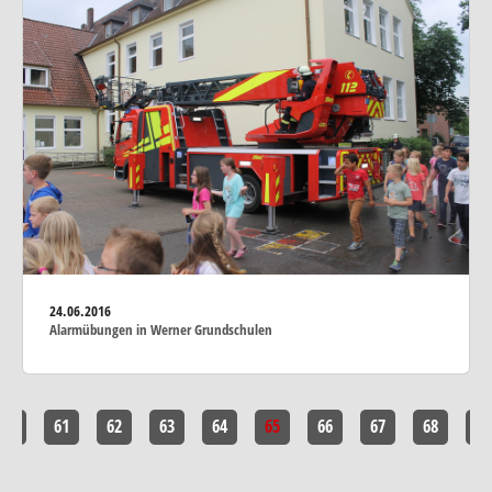
24.06.2016
Alarmübungen in Werner Grundschulen
60
61
62
63
64
65
66
67
68
69