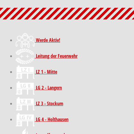
Werde Aktiv!
Leitung der Feuerwehr
LZ 1 - Mitte
LG 2 - Langern
LZ 3 - Stockum
LG 4 - Holthausen