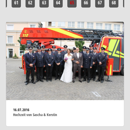
60
61
62
63
64
65
66
67
68
69
16.07.2016
Hochzeit von Sascha & Kerstin