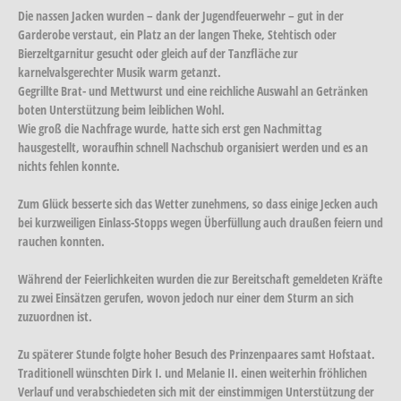
Die nassen Jacken wurden – dank der Jugendfeuerwehr – gut in der
Garderobe verstaut, ein Platz an der langen Theke, Stehtisch oder
Bierzeltgarnitur gesucht oder gleich auf der Tanzfläche zur
karnelvalsgerechter Musik warm getanzt.
Gegrillte Brat- und Mettwurst und eine reichliche Auswahl an Getränken
boten Unterstützung beim leiblichen Wohl.
Wie groß die Nachfrage wurde, hatte sich erst gen Nachmittag
hausgestellt, woraufhin schnell Nachschub organisiert werden und es an
nichts fehlen konnte.
Zum Glück besserte sich das Wetter zunehmens, so dass einige Jecken auch
bei kurzweiligen Einlass-Stopps wegen Überfüllung auch draußen feiern und
rauchen konnten.
Während der Feierlichkeiten wurden die zur Bereitschaft gemeldeten Kräfte
zu zwei Einsätzen gerufen, wovon jedoch nur einer dem Sturm an sich
zuzuordnen ist.
Zu späterer Stunde folgte hoher Besuch des Prinzenpaares samt Hofstaat.
Traditionell wünschten Dirk I. und Melanie II. einen weiterhin fröhlichen
Verlauf und verabschiedeten sich mit der einstimmigen Unterstützung der