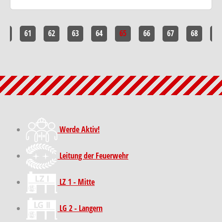
60
61
62
63
64
65
66
67
68
69
Werde Aktiv!
Leitung der Feuerwehr
LZ 1 - Mitte
LG 2 - Langern