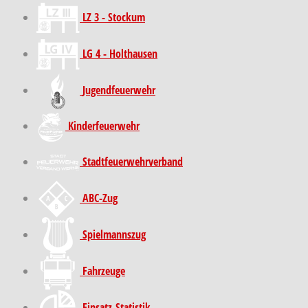
LZ 3 - Stockum
LG 4 - Holthausen
Jugendfeuerwehr
Kinder­feuer­wehr
Stadt­feuer­wehr­verband
ABC-Zug
Spielmannszug
Fahrzeuge
Einsatz-Statistik