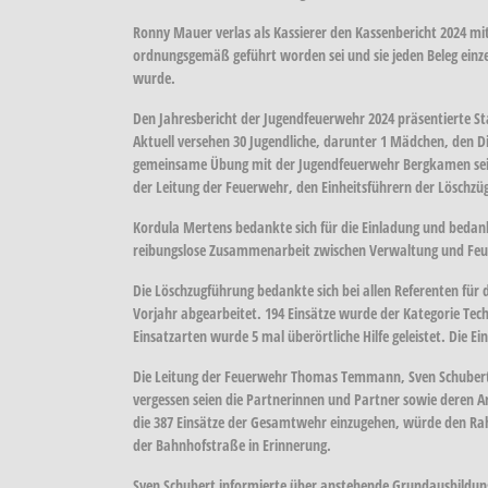
Ronny Mauer verlas als Kassierer den Kassenbericht 2024 mi
ordnungsgemäß geführt worden sei und sie jeden Beleg ein
wurde.
Den Jahresbericht der Jugendfeuerwehr 2024 präsentierte S
Aktuell versehen 30 Jugendliche, darunter 1 Mädchen, den D
gemeinsame Übung mit der Jugendfeuerwehr Bergkamen seien n
der Leitung der Feuerwehr, den Einheitsführern der Löschzüg
Kordula Mertens bedankte sich für die Einladung und bedankt
reibungslose Zusammenarbeit zwischen Verwaltung und Fe
Die Löschzugführung bedankte sich bei allen Referenten für 
Vorjahr abgearbeitet. 194 Einsätze wurde der Kategorie Tec
Einsatzarten wurde 5 mal überörtliche Hilfe geleistet. Die Ei
Die Leitung der Feuerwehr Thomas Temmann, Sven Schubert u
vergessen seien die Partnerinnen und Partner sowie deren A
die 387 Einsätze der Gesamtwehr einzugehen, würde den Ra
der Bahnhofstraße in Erinnerung.
Sven Schubert informierte über anstehende Grundausbildung