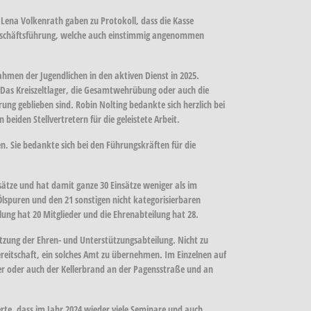
 Lena Volkenrath gaben zu Protokoll, dass die Kasse
 Geschäftsführung, welche auch einstimmig angenommen
men der Jugendlichen in den aktiven Dienst in 2025.
 Das Kreiszeltlager, die Gesamtwehrübung oder auch die
g geblieben sind. Robin Nolting bedankte sich herzlich bei
eiden Stellvertretern für die geleistete Arbeit.
n. Sie bedankte sich bei den Führungskräften für die
sätze und hat damit ganze 30 Einsätze weniger als im
Ölspuren und den 21 sonstigen nicht kategorisierbaren
ilung hat 20 Mitglieder und die Ehrenabteilung hat 28.
tzung der Ehren- und Unterstützungsabteilung. Nicht zu
reitschaft, ein solches Amt zu übernehmen. Im Einzelnen auf
r oder auch der Kellerbrand an der Pagensstraße und an
te, dass im Jahr 2024 wieder viele Seminare und auch