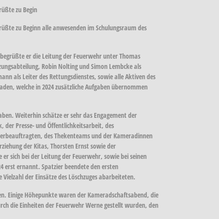
rüßte zu Begin
grüßte zu Beginn alle anwesenden im Schulungsraum des
 begrüßte er die Leitung der Feuerwehr unter Thomas
zungsabteilung, Robin Nolting und Simon Lembcke als
nn als Leiter des Rettungsdienstes, sowie alle Aktiven des
raden, welche in 2024 zusätzliche Aufgaben übernommen
ben. Weiterhin schätze er sehr das Engagement der
der Presse- und Öffentlichkeitsarbeit, des
lderbeauftragten, des Thekenteams und der Kameradinnen
ziehung der Kitas, Thorsten Ernst sowie der
r sich bei der Leitung der Feuerwehr, sowie bei seinen
 erst ernannt. Spatzier beendete den ersten
Vielzahl der Einsätze des Löschzuges abarbeiteten.
esen. Einige Höhepunkte waren der Kameradschaftsabend, die
ch die Einheiten der Feuerwehr Werne gestellt wurden, den