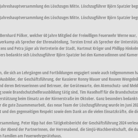
 Jahreshauptversammlung des Löschzuges Mitte. Löschzugführer Björn Spatzier beg
 Jahreshauptversammlung des Löschzuges Mitte. Löschzugführer Björn Spatzier be
rnhard Pölker, welcher 60 Jahre Mitglied der Freiwilligen Feuerwehr Werne war,
rkamp als Sprecher der Ehrenabteilung, Torsten Ernst als Sprecher der Unterstüt
s und Petra Jäger als Vertreterin der Stadt, Hartmut Kröger und Phillipp Hinkelma
nders bedankte sich Löschzugführer Björn Spatzier bei den Kameradinnen und Kame
die sich an Lehrgängen und Fortbildungen engagiert sowie auch teilgenommen ha
usbilder, der Geschäftsführung, der Kassierer Ronny Mauer und Rouven Wengelnik, 
und deren Betreuerinnen und Betreuer, der Gerätewarte, den Atemschutz- und Me
sowie Brandschutzhelferausbildung tätig sind, Tim Haselhoff für die Brandschutzer
rstützung beim Einsatz an der Körnerstraße im Oktober. Ganz besonders bedankte e
 die gute Zusammenarbeit, das neue Team der Löschzugführung wurde im Juni 2024
nd den gegenseitigen Respekt sowie dem Dank an die vielen Einsatzkräfte, die die 
versammlung. Peter Kipp hat den Tätigkeitsbericht der Geschäftsführung 2024 verl
r Abend der PartnerInnen, der Herrenabend, die SimJü-Wachbereitschaft, die dur
en Familien am Feuerwehrgerätehaus.