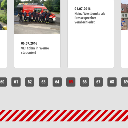
01.07.2016
Heinz Westbomke als
Pressesprecher
verabschiedet
06.07.2016
VLF Cobra in Werne
stationiert
60
61
62
63
64
65
66
67
68
69