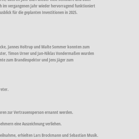
ch im vergangenen Jahr wieder hervorragend funktioniert
sblick für die geplanten Investitionen in 2025.
bcke, Jannes Holtrup und Malte Sommer konnten zum
huster, Timon Urner und Jan-Niklas Vondermaßen wurden
nte zum Brandinspektor und Jens Jäger zum
reter.
hren zur Vertrauensperson ernannt werden.
ehmern eine Auszeichnung verliehen.
. Teilnahme, erhielten Lars Brockmann und Sebastian Musik.