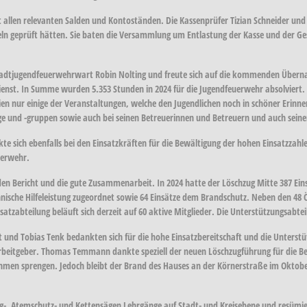
t allen relevanten Salden und Kontoständen. Die Kassenprüfer Tizian Schneider und
zeln geprüft hätten. Sie baten die Versammlung um Entlastung der Kasse und der
tadtjugendfeuerwehrwart Robin Nolting und freute sich auf die kommenden Übernah
ienst. In Summe wurden 5.353 Stunden in 2024 für die Jugendfeuerwehr absolviert.
ur einige der Veranstaltungen, welche den Jugendlichen noch in schöner Erinnerun
e und -gruppen sowie auch bei seinen Betreuerinnen und Betreuern und auch seinen b
e sich ebenfalls bei den Einsatzkräften für die Bewältigung der hohen Einsatzzahle
uerwehr.
den Bericht und die gute Zusammenarbeit. In 2024 hatte der Löschzug Mitte 387 Ein
hnische Hilfeleistung zugeordnet sowie 64 Einsätze dem Brandschutz. Neben den 48 
nsatzabteilung beläuft sich derzeit auf 60 aktive Mitglieder. Die Unterstützungsabte
nd Tobias Tenk bedankten sich für die hohe Einsatzbereitschaft und die Unterstü
rbeitgeber. Thomas Temmann dankte speziell der neuen Löschzugführung für die Be
hmen sprengen. Jedoch bleibt der Brand des Hauses an der Körnerstraße im Oktobe
-, Atemschutz- und Kettensägen Lehrgänge auf Stadt- und Kreisebene und resümier