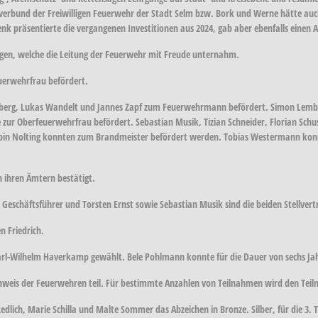
sverbund der Freiwilligen Feuerwehr der Stadt Selm bzw. Bork und Werne hätte au
nk präsentierte die vergangenen Investitionen aus 2024, gab aber ebenfalls einen Au
gen, welche die Leitung der Feuerwehr mit Freude unternahm.
euerwehrfrau befördert.
nberg, Lukas Wandelt und Jannes Zapf zum Feuerwehrmann befördert. Simon Lem
zur Oberfeuerwehrfrau befördert. Sebastian Musik, Tizian Schneider, Florian Sc
in Nolting konnten zum Brandmeister befördert werden. Tobias Westermann kon
 ihren Ämtern bestätigt.
Geschäftsführer und Torsten Ernst sowie Sebastian Musik sind die beiden Stellvert
 Friedrich.
arl-Wilhelm Haverkamp gewählt. Bele Pohlmann konnte für die Dauer von sechs Ja
weis der Feuerwehren teil. Für bestimmte Anzahlen von Teilnahmen wird den Teiln
edlich, Marie Schilla und Malte Sommer das Abzeichen in Bronze. Silber, für die 3