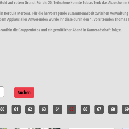
in Gold auf rotem Grund. Für die 20. Teilnahme konnte Tobias Tenk das Abzeichen i
tin Kordula Mertens. Für die hervorragende Zusammenarbeit zwischen Verwaltung 
ndem Applaus aller Anwesenden wurde ihr diese durch den 1. Vorsitzenden Thomas
woraufhin die Gruppenfotos und ein gemütlicher Abend in Kameradschaft folgte.
60
61
62
63
64
65
66
67
68
69