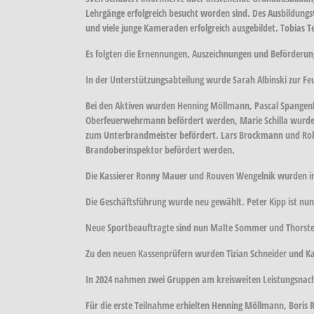
Lehrgänge erfolgreich besucht worden sind. Des Ausbildung
und viele junge Kameraden erfolgreich ausgebildet. Tobias Te
Es folgten die Ernennungen, Auszeichnungen und Beförderun
In der Unterstützungsabteilung wurde Sarah Albinski zur F
Bei den Aktiven wurden Henning Möllmann, Pascal Spange
Oberfeuerwehrmann befördert werden, Marie Schilla wurde 
zum Unterbrandmeister befördert. Lars Brockmann und Rob
Brandoberinspektor befördert werden.
Die Kassierer Ronny Mauer und Rouven Wengelnik wurden in
Die Geschäftsführung wurde neu gewählt. Peter Kipp ist nun 
Neue Sportbeauftragte sind nun Malte Sommer und Thorsten
Zu den neuen Kassenprüfern wurden Tizian Schneider und K
In 2024 nahmen zwei Gruppen am kreisweiten Leistungsnach
Für die erste Teilnahme erhielten Henning Möllmann, Boris R