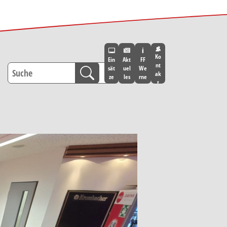
Ko
Ein
Akt
FF
nt
sät
uel
We
ak
ze
les
rne
t