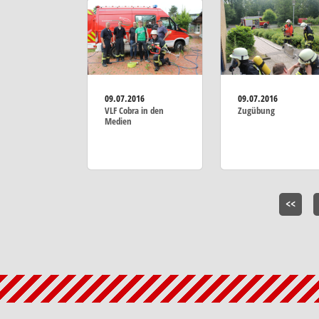
09.07.2016
09.07.2016
VLF Cobra in den
Zugübung
Medien
<<