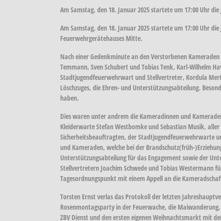
Am Samstag, den 18. Januar 2025 startete um 17:00 Uhr die
Am Samstag, den 18. Januar 2025 startete um 17:00 Uhr die
Feuerwehrgerätehauses Mitte.
Nach einer Gedenkminute an den Verstorbenen Kameraden Be
Temmann, Sven Schubert und Tobias Tenk, Karl-Wilhelm Have
Stadtjugendfeuerwehrwart und Stellvertreter, Kordula Merten
Löschzuges, die Ehren- und Unterstützungsabteilung. Beso
haben.
Dies waren unter andrem die Kameradinnen und Kameraden, 
Kleiderwarte Stefan Westbomke und Sebastian Musik, aller A
Sicherheitsbeauftragten, der Stadtjugendfeuerwehrwarte 
und Kameraden, welche bei der Brandschutz(früh-)Erziehung 
Unterstützungsabteilung für das Engagement sowie der Unte
Stellvertretern Joachim Schwede und Tobias Westermann für
Tagesordnungspunkt mit einem Appell an die Kameradschaft u
Torsten Ernst verlas das Protokoll der letzten Jahreshaupt
Rosenmontagsparty in der Feuerwache, die Maiwanderung, de
ZBV Dienst und den ersten eigenen Weihnachtsmarkt mit d