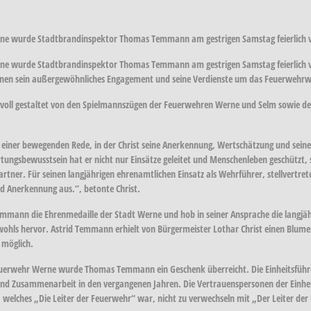
erne wurde Stadtbrandinspektor Thomas Temmann am gestrigen Samstag feierlich v
Werne wurde Stadtbrandinspektor Thomas Temmann am gestrigen Samstag feierlich 
tionen sein außergewöhnliches Engagement und seine Verdienste um das Feuerwehr
svoll gestaltet von den Spielmannszügen der Feuerwehren Werne und Selm sowie de
it einer bewegenden Rede, in der Christ seine Anerkennung, Wertschätzung und se
gsbewusstsein hat er nicht nur Einsätze geleitet und Menschenleben geschützt
artner. Für seinen langjährigen ehrenamtlichen Einsatz als Wehrführer, stellvertre
 Anerkennung aus.“, betonte Christ.
mmann die Ehrenmedaille der Stadt Werne und hob in seiner Ansprache die langjäh
ohls hervor. Astrid Temmann erhielt von Bürgermeister Lothar Christ einen Blumen
 möglich.
 Feuerwehr Werne wurde Thomas Temmann ein Geschenk überreicht. Die Einheitsfüh
und Zusammenarbeit in den vergangenen Jahren. Die Vertrauenspersonen der Einhe
elches „Die Leiter der Feuerwehr“ war, nicht zu verwechseln mit „Der Leiter de