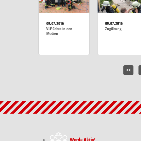
09.07.2016
09.07.2016
VLF Cobra in den
Zugübung
Medien
<<
Werde Aktiv!