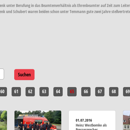
Tenk unter Berufung in das Beamtenverhältnis als Ehrenbeamter auf Zeit zum Leite
. Tenk und Schubert waren beiden schon unter Temmann gute zwei Jahre stellvertre
60
61
62
63
64
65
66
67
68
69
01.07.2016
Heinz Westbomke als
Pressesprecher