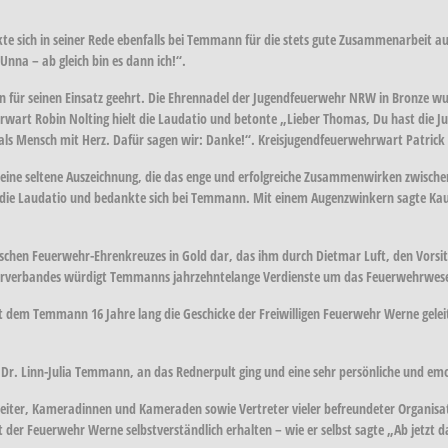
e sich in seiner Rede ebenfalls bei Temmann für die stets gute Zusammenarbeit auf
Unna – ab gleich bin es dann ich!“.
ür seinen Einsatz geehrt. Die Ehrennadel der Jugendfeuerwehr NRW in Bronze wu
wart Robin Nolting hielt die Laudatio und betonte „Lieber Thomas, Du hast die Ju
als Mensch mit Herz. Dafür sagen wir: Danke!“. Kreisjugendfeuerwehrwart Patrick
eine seltene Auszeichnung, die das enge und erfolgreiche Zusammenwirken zwisch
die Laudatio und bedankte sich bei Temmann. Mit einem Augenzwinkern sagte Kaufe
schen Feuerwehr-Ehrenkreuzes in Gold dar, das ihm durch Dietmar Luft, den Vorsi
hrverbandes würdigt Temmanns jahrzehntelange Verdienste um das Feuerwehrwese
t dem Temmann 16 Jahre lang die Geschicke der Freiwilligen Feuerwehr Werne geleit
r. Linn-Julia Temmann, an das Rednerpult ging und eine sehr persönliche und emot
leiter, Kameradinnen und Kameraden sowie Vertreter vieler befreundeter Organi
 der Feuerwehr Werne selbstverständlich erhalten – wie er selbst sagte „Ab jetzt d