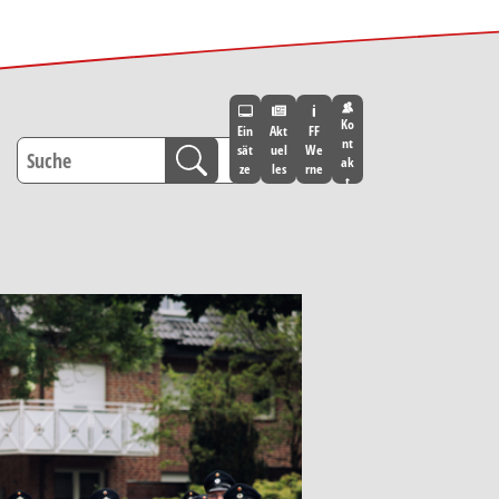
Ko
Ein
Akt
FF
nt
sät
uel
We
ak
ze
les
rne
t