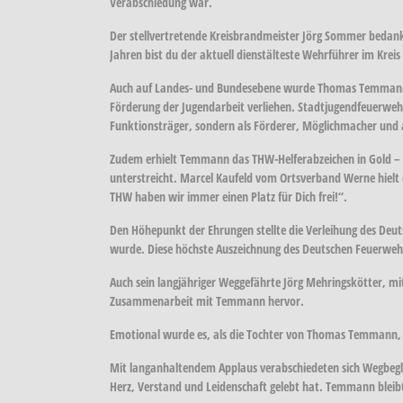
Verabschiedung war.
Der stellvertretende Kreisbrandmeister Jörg Sommer bedankt
Jahren bist du der aktuell dienstälteste Wehrführer im Kreis 
Auch auf Landes- und Bundesebene wurde Thomas Temmann f
Förderung der Jugendarbeit verliehen. Stadtjugendfeuerwehr
Funktionsträger, sondern als Förderer, Möglichmacher und 
Zudem erhielt Temmann das THW-Helferabzeichen in Gold – 
unterstreicht. Marcel Kaufeld vom Ortsverband Werne hielt 
THW haben wir immer einen Platz für Dich frei!“.
Den Höhepunkt der Ehrungen stellte die Verleihung des Deut
wurde. Diese höchste Auszeichnung des Deutschen Feuerwe
Auch sein langjähriger Weggefährte Jörg Mehringskötter, mi
Zusammenarbeit mit Temmann hervor.
Emotional wurde es, als die Tochter von Thomas Temmann, D
Mit langanhaltendem Applaus verabschiedeten sich Wegbeg
Herz, Verstand und Leidenschaft gelebt hat. Temmann bleibt