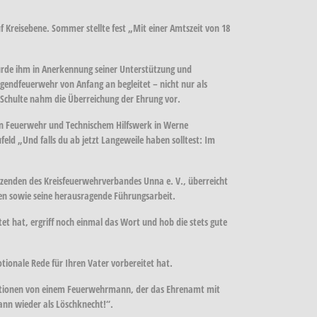
 Kreisebene. Sommer stellte fest „Mit einer Amtszeit von 18
rde ihm in Anerkennung seiner Unterstützung und
gendfeuerwehr von Anfang an begleitet – nicht nur als
 Schulte nahm die Überreichung der Ehrung vor.
en Feuerwehr und Technischem Hilfswerk in Werne
ld „Und falls du ab jetzt Langeweile haben solltest: Im
tzenden des Kreisfeuerwehrverbandes Unna e. V., überreicht
n sowie seine herausragende Führungsarbeit.
et hat, ergriff noch einmal das Wort und hob die stets gute
ionale Rede für Ihren Vater vorbereitet hat.
sationen von einem Feuerwehrmann, der das Ehrenamt mit
ann wieder als Löschknecht!“.