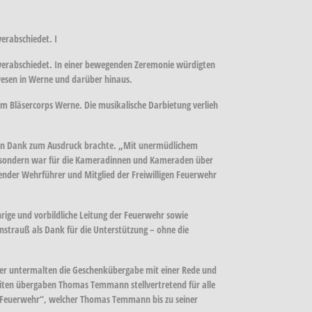
erabschiedet. I
verabschiedet. In einer bewegenden Zeremonie würdigten
wesen in Werne und darüber hinaus.
m Bläsercorps Werne. Die musikalische Darbietung verlieh
inen Dank zum Ausdruck brachte. „Mit unermüdlichem
, sondern war für die Kameradinnen und Kameraden über
tender Wehrführer und Mitglied der Freiwilligen Feuerwehr
rige und vorbildliche Leitung der Feuerwehr sowie
strauß als Dank für die Unterstützung – ohne die
rer untermalten die Geschenkübergabe mit einer Rede und
iten übergaben Thomas Temmann stellvertretend für alle
r Feuerwehr“, welcher Thomas Temmann bis zu seiner