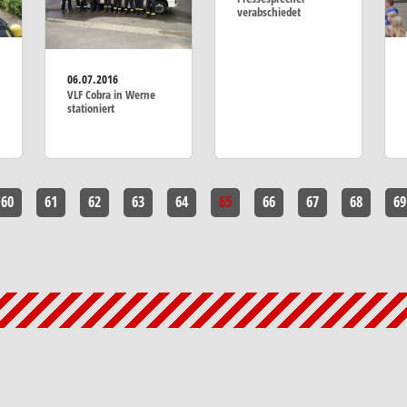
verabschiedet
06.07.2016
VLF Cobra in Werne
stationiert
60
61
62
63
64
65
66
67
68
69