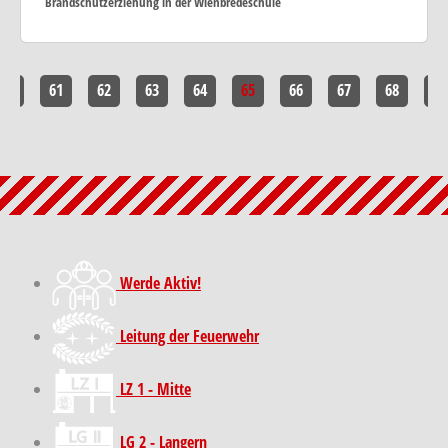
Brandschutzerziehung in der Wienbredeschule
60
61
62
63
64
65
66
67
68
69
Werde Aktiv!
Leitung der Feuerwehr
LZ 1 - Mitte
LG 2 - Langern