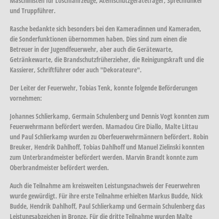
Maschinisten für Löschfahrzeuge, Atemschutzgeräteträger, Sprechfunker
und Truppführer.
Rasche bedankte sich besonders bei den Kameradinnen und Kameraden,
die Sonderfunktionen übernommen haben. Dies sind zum einen die
Betreuer in der Jugendfeuerwehr, aber auch die Gerätewarte,
Getränkewarte, die Brandschutzfrüherzieher, die Reinigungskraft und die
Kassierer, Schriftführer oder auch "Dekorateure".
Der Leiter der Feuerwehr, Tobias Tenk, konnte folgende Beförderungen
vornehmen:
Johannes Schlierkamp, Germain Schulenberg und Dennis Vogt konnten zum
Feuerwehrmann befördert werden. Mamadou Cire Diallo, Malte Littau
und Paul Schlierkamp wurden zu Oberfeuerwehrmännern befördert. Robin
Breuker, Hendrik Dahlhoff, Tobias Dahlhoff und Manuel Zielinski konnten
zum Unterbrandmeister befördert werden. Marvin Brandt konnte zum
Oberbrandmeister befördert werden.
Auch die Teilnahme am kreisweiten Leistungsnachweis der Feuerwehren
wurde gewürdigt. Für ihre erste Teilnahme erhielten Markus Budde, Nick
Budde, Hendrik Dahlhoff, Paul Schlierkamp und Germain Schulenberg das
Leistungsabzeichen in Bronze. Für die dritte Teilnahme wurden Malte