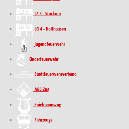
LZ 3 - Stockum
LG 4 - Holthausen
Jugendfeuerwehr
Kinder­feuer­wehr
Stadt­feuer­wehr­verband
ABC-Zug
Spielmannszug
Fahrzeuge