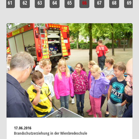
61
62
63
64
65
66
67
68
69
17.06.2016
Brandschutzerziehung in der Wienbredeschule