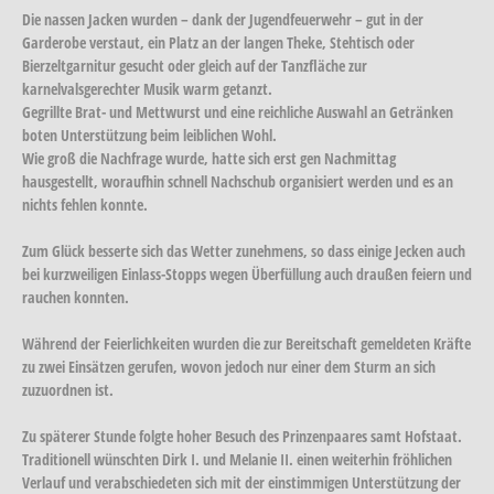
Die nassen Jacken wurden – dank der Jugendfeuerwehr – gut in der
Garderobe verstaut, ein Platz an der langen Theke, Stehtisch oder
Bierzeltgarnitur gesucht oder gleich auf der Tanzfläche zur
karnelvalsgerechter Musik warm getanzt.
Gegrillte Brat- und Mettwurst und eine reichliche Auswahl an Getränken
boten Unterstützung beim leiblichen Wohl.
Wie groß die Nachfrage wurde, hatte sich erst gen Nachmittag
hausgestellt, woraufhin schnell Nachschub organisiert werden und es an
nichts fehlen konnte.
Zum Glück besserte sich das Wetter zunehmens, so dass einige Jecken auch
bei kurzweiligen Einlass-Stopps wegen Überfüllung auch draußen feiern und
rauchen konnten.
Während der Feierlichkeiten wurden die zur Bereitschaft gemeldeten Kräfte
zu zwei Einsätzen gerufen, wovon jedoch nur einer dem Sturm an sich
zuzuordnen ist.
Zu späterer Stunde folgte hoher Besuch des Prinzenpaares samt Hofstaat.
Traditionell wünschten Dirk I. und Melanie II. einen weiterhin fröhlichen
Verlauf und verabschiedeten sich mit der einstimmigen Unterstützung der