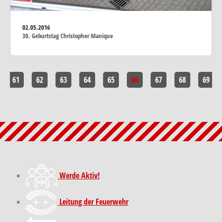
02.05.2016
30. Geburtstag Christopher Manique
61
62
63
64
65
66
67
68
69
Werde Aktiv!
Leitung der Feuerwehr