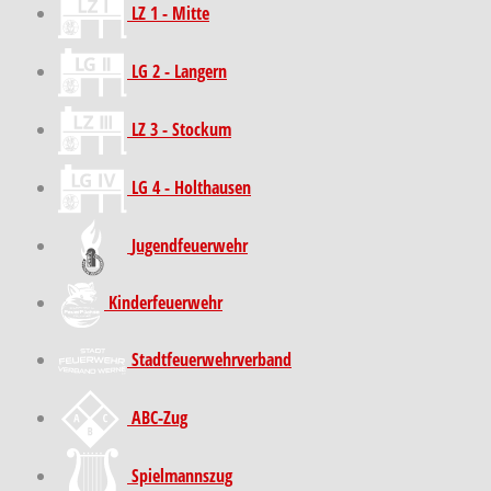
LZ 1 - Mitte
LG 2 - Langern
LZ 3 - Stockum
LG 4 - Holthausen
Jugendfeuerwehr
Kinder­feuer­wehr
Stadt­feuer­wehr­verband
ABC-Zug
Spielmannszug