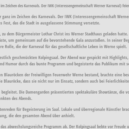
im Zeichen des Karnevals. Der IWK (Interessengemeinschaft Werner Karneval) feier
ganz im Zeichen des Karnevals. Der IWK (Interessengemeinschaft Werner K
es Fest, das die Stadt in ausgelassene Stimmung versetzte.
 zu dem Bürgermeister Lothar Christ ins Werner Stadthaus geladen hatte.
ngäste, um gemeinsam auf die bevorstehende Gala anzustoßen. In seiner B
e Rolle, die der Karneval für das gesellschaftliche Leben in Werne spielt.
stlich geschmückten Kolpingsaal. Der Abend war gespickt mit Highlights,
und Humor durch das bunte Programm und begeisterte das Publikum mit s
hen Blauröcken der Freiwilligen Feuerwehr Werne bestand, brachte eine b
 Blauröcke, dass sie nicht nur im Einsatz, sondern auch bei Feierlichkeit
begleitet. Die Damengarden präsentierten spektakuläre Showtänze, die 
unkten des Abends.
enreden für Begeisterung im Saal. Lokale und überregionale Künstler br
ung, die den gesamten Abend über anhielt.
 das abwechslungsreiche Programm ab. Der Kolpingsaal bebte vor Freude u