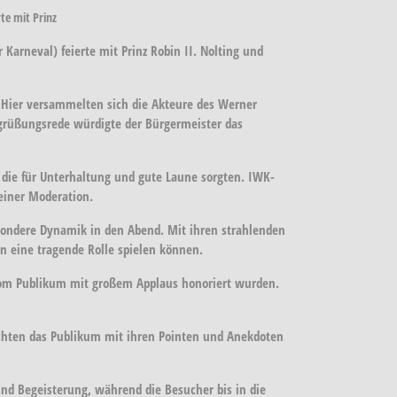
te mit Prinz
arneval) feierte mit Prinz Robin II. Nolting und
 Hier versammelten sich die Akteure des Werner
egrüßungsrede würdigte der Bürgermeister das
 die für Unterhaltung und gute Laune sorgten. IWK-
einer Moderation.
esondere Dynamik in den Abend. Mit ihren strahlenden
en eine tragende Rolle spielen können.
vom Publikum mit großem Applaus honoriert wurden.
achten das Publikum mit ihren Pointen und Anekdoten
nd Begeisterung, während die Besucher bis in die