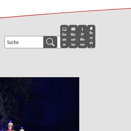
Ko
Ein
Akt
FF
nt
sät
uel
We
ak
ze
les
rne
t