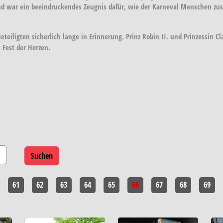
nd war ein beeindruckendes Zeugnis dafür, wie der Karneval Menschen z
Beteiligten sicherlich lange in Erinnerung. Prinz Robin II. und Prinzessin 
 Fest der Herzen.
61
62
63
64
65
66
67
68
69