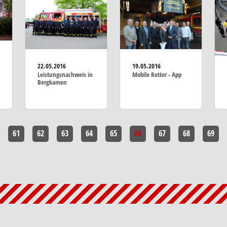
19.05.2016
22.05.2016
Mobile Retter - App
Leistungsnachweis in
Bergkamen
61
62
63
64
65
66
67
68
69