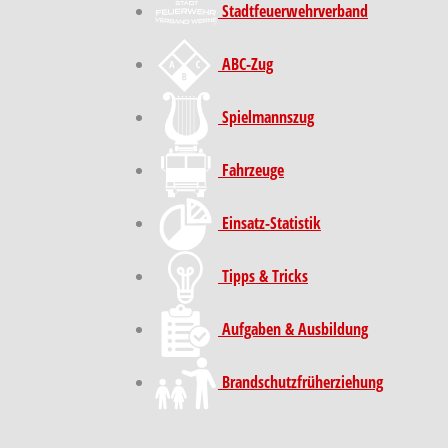
Stadt­feuer­wehr­verband
ABC-Zug
Spielmannszug
Fahrzeuge
Einsatz-Statistik
Tipps & Tricks
Aufgaben & Ausbildung
Brand­schutz­früh­erziehung