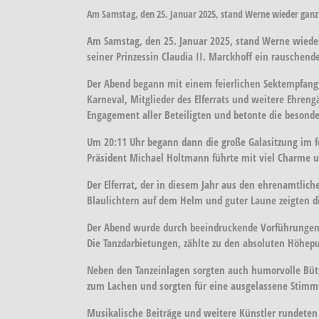
Am Samstag, den 25. Januar 2025, stand Werne wieder ganz 
Am Samstag, den 25. Januar 2025, stand Werne wieder 
seiner Prinzessin Claudia II. Marckhoff ein rauschend
Der Abend begann mit einem feierlichen Sektempfang,
Karneval, Mitglieder des Elferrats und weitere Ehre
Engagement aller Beteiligten und betonte die besonder
Um 20:11 Uhr begann dann die große Galasitzung im fe
Präsident Michael Holtmann führte mit viel Charme 
Der Elferrat, der in diesem Jahr aus den ehrenamtlic
Blaulichtern auf dem Helm und guter Laune zeigten die
Der Abend wurde durch beeindruckende Vorführungen 
Die Tanzdarbietungen, zählte zu den absoluten Höhep
Neben den Tanzeinlagen sorgten auch humorvolle Bütt
zum Lachen und sorgten für eine ausgelassene Stimm
Musikalische Beiträge und weitere Künstler rundeten