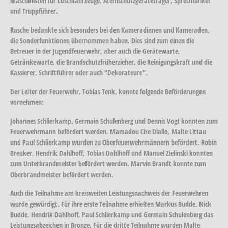
Maschinisten für Löschfahrzeuge, Atemschutzgeräteträger, Sprechfunker
und Truppführer.
Rasche bedankte sich besonders bei den Kameradinnen und Kameraden,
die Sonderfunktionen übernommen haben. Dies sind zum einen die
Betreuer in der Jugendfeuerwehr, aber auch die Gerätewarte,
Getränkewarte, die Brandschutzfrüherzieher, die Reinigungskraft und die
Kassierer, Schriftführer oder auch "Dekorateure".
Der Leiter der Feuerwehr, Tobias Tenk, konnte folgende Beförderungen
vornehmen:
Johannes Schlierkamp, Germain Schulenberg und Dennis Vogt konnten zum
Feuerwehrmann befördert werden. Mamadou Cire Diallo, Malte Littau
und Paul Schlierkamp wurden zu Oberfeuerwehrmännern befördert. Robin
Breuker, Hendrik Dahlhoff, Tobias Dahlhoff und Manuel Zielinski konnten
zum Unterbrandmeister befördert werden. Marvin Brandt konnte zum
Oberbrandmeister befördert werden.
Auch die Teilnahme am kreisweiten Leistungsnachweis der Feuerwehren
wurde gewürdigt. Für ihre erste Teilnahme erhielten Markus Budde, Nick
Budde, Hendrik Dahlhoff, Paul Schlierkamp und Germain Schulenberg das
Leistungsabzeichen in Bronze. Für die dritte Teilnahme wurden Malte