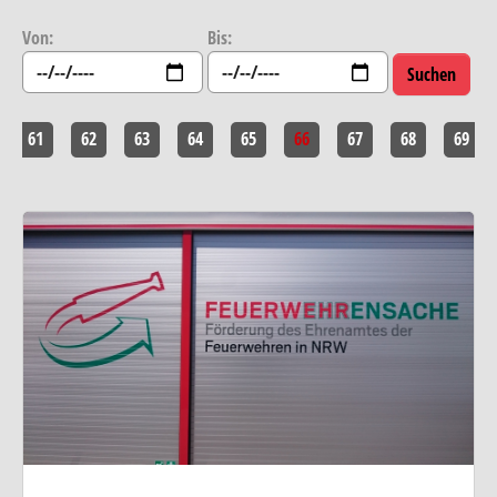
Von:
Bis:
61
62
63
64
65
66
67
68
69