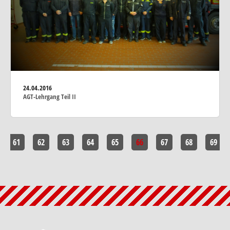
24.04.2016
AGT-Lehrgang Teil II
61
62
63
64
65
66
67
68
69