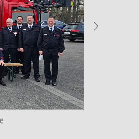
Next
e