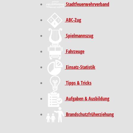
Stadt­feuer­wehr­verband
ABC-Zug
Spielmannszug
Fahrzeuge
Einsatz-Statistik
Tipps & Tricks
Aufgaben & Ausbildung
Brand­schutz­früh­erziehung