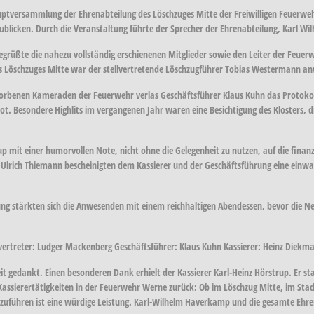
auptversammlung der Ehrenabteilung des Löschzuges Mitte der Freiwilligen Feuerwe
blicken. Durch die Veranstaltung führte der Sprecher der Ehrenabteilung, Karl W
üßte die nahezu vollständig erschienenen Mitglieder sowie den Leiter der Feuerwe
s Löschzuges Mitte war der stellvertretende Löschzugführer Tobias Westermann a
orbenen Kameraden der Feuerwehr verlas Geschäftsführer Klaus Kuhn das Protokoll
ot. Besondere Highlits im vergangenen Jahr waren eine Besichtigung des Klosters, di
up mit einer humorvollen Note, nicht ohne die Gelegenheit zu nutzen, auf die finanz
d Ulrich Thiemann bescheinigten dem Kassierer und der Geschäftsführung eine ein
ng stärkten sich die Anwesenden mit einem reichhaltigen Abendessen, bevor die 
vertreter: Ludger Mackenberg Geschäftsführer: Klaus Kuhn Kassierer: Heinz Diekm
eit gedankt. Einen besonderen Dank erhielt der Kassierer Karl-Heinz Hörstrup. Er s
 Kassierertätigkeiten in der Feuerwehr Werne zurück: Ob im Löschzug Mitte, im Sta
hzuführen ist eine würdige Leistung. Karl-Wilhelm Haverkamp und die gesamte Ehre