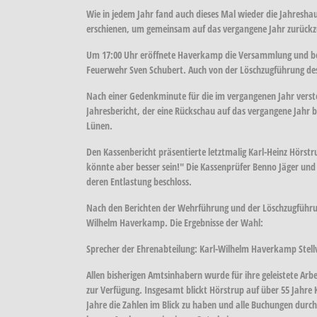
Wie in jedem Jahr fand auch dieses Mal wieder die Jahresh
erschienen, um gemeinsam auf das vergangene Jahr zurückzu
Um 17:00 Uhr eröffnete Haverkamp die Versammlung und begr
Feuerwehr Sven Schubert. Auch von der Löschzugführung de
Nach einer Gedenkminute für die im vergangenen Jahr verst
Jahresbericht, der eine Rückschau auf das vergangene Jahr b
Lünen.
Den Kassenbericht präsentierte letztmalig Karl-Heinz Hörstr
könnte aber besser sein!" Die Kassenprüfer Benno Jäger un
deren Entlastung beschloss.
Nach den Berichten der Wehrführung und der Löschzugführu
Wilhelm Haverkamp. Die Ergebnisse der Wahl:
Sprecher der Ehrenabteilung: Karl-Wilhelm Haverkamp Stell
Allen bisherigen Amtsinhabern wurde für ihre geleistete Arb
zur Verfügung. Insgesamt blickt Hörstrup auf über 55 Jahre
Jahre die Zahlen im Blick zu haben und alle Buchungen durc