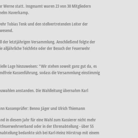
hr Werne statt. Insgesamt waren 23 von 30 Mitgliedern
ilhelm Haverkamp.
hr Tobias Tenk und den stellvertretenden Leiter der
nwesend.
 der letztjährigen Versammlung. Anschließend folgte der
e alljährliche Teichfete oder der Besuch der Feuerwehr
ielle Lage hinzuweisen: "Wir stehen soweit ganz gut da, es
wandfreie Kassenführung, sodass die Versammlung einstimmig
Neuwahlen anstanden. Die Wahlleitung übernahm Karl
ann Kassenprüfer: Benno Jäger und Ulrich Thiemann
tand in diesem Jahr für eine Wahl zum Kassierer nicht mehr
dtfeuerwehrverband oder in der Ehrenabteilung - über 55
nabteilung bedankte sich bei Karl-Heinz Hörstrup mit einem