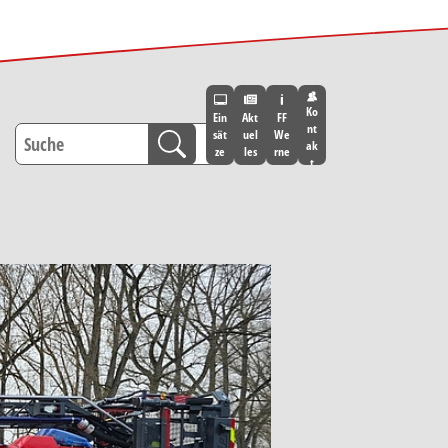
Ko
Ein
Akt
FF
nt
sät
uel
We
ak
ze
les
rne
t