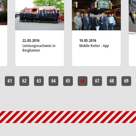
19.05.2016
22.05.2016
Mobile Retter - App
Leistungsnachweis in
Bergkamen
61
62
63
64
65
66
67
68
69