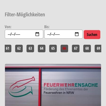
Filter-Möglichkeiten
Von:
Bis:
61
62
63
64
65
66
67
68
69