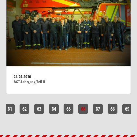
24.04.2016
AGT-Lehrgang Teil II
61
62
63
64
65
66
67
68
69