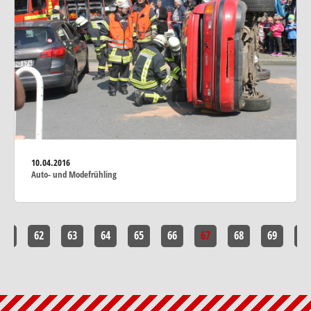
10.04.2016
Auto- und Modefrühling
<<
62
63
64
65
66
67
68
69
>>