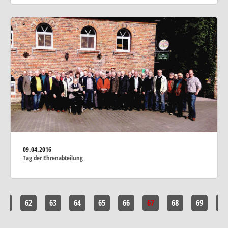
09.04.2016
Tag der Ehrenabteilung
<<
62
63
64
65
66
67
68
69
>>