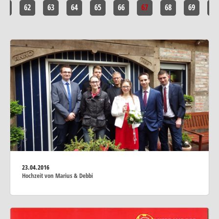
<<
62
63
64
65
66
67
68
69
>>
23.04.2016
Hochzeit von Marius & Debbi