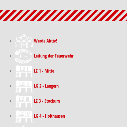
Werde Aktiv!
Leitung der Feuerwehr
LZ 1 - Mitte
LG 2 - Langern
LZ 3 - Stockum
LG 4 - Holthausen