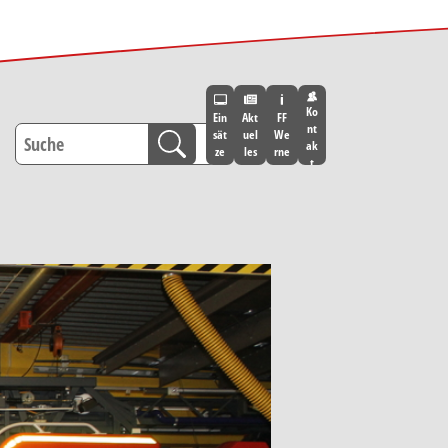
Ko
Ein
Akt
FF
nt
sät
uel
We
ak
ze
les
rne
t