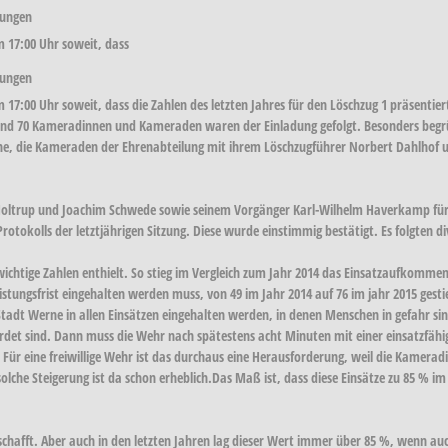
rungen
 17:00 Uhr soweit, dass
rungen
7:00 Uhr soweit, dass die Zahlen des letzten Jahres für den Löschzug 1 präsenti
und 70 Kameradinnen und Kameraden waren der Einladung gefolgt. Besonders begr
, die Kameraden der Ehrenabteilung mit ihrem Löschzugführer Norbert Dahlhof u
 Holtrup und Joachim Schwede sowie seinem Vorgänger Karl-Wilhelm Haverkamp für d
rotokolls der letztjährigen Sitzung. Diese wurde einstimmig bestätigt. Es folgten d
ichtige Zahlen enthielt. So stieg im Vergleich zum Jahr 2014 das Einsatzaufkomme
eistungsfrist eingehalten werden muss, von 49 im Jahr 2014 auf 76 im jahr 2015 gesti
Stadt Werne in allen Einsätzen eingehalten werden, in denen Menschen in gefahr si
rdet sind. Dann muss die Wehr nach spätestens acht Minuten mit einer einsatzfähige
. Für eine freiwillige Wehr ist das durchaus eine Herausforderung, weil die Kamera
che Steigerung ist da schon erheblich.Das Maß ist, dass diese Einsätze zu 85 % im 
schafft. Aber auch in den letzten Jahren lag dieser Wert immer über 85 %, wenn au