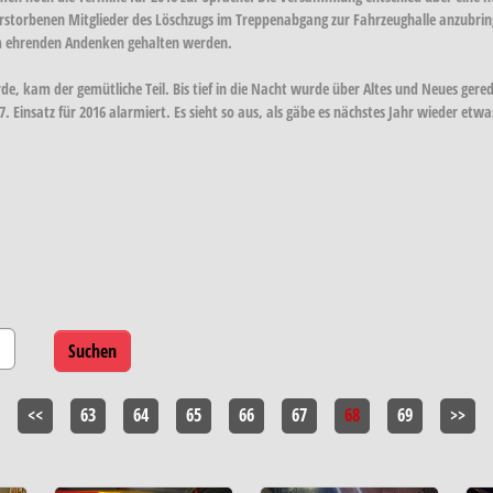
rstorbenen Mitglieder des Löschzugs im Treppenabgang zur Fahrzeughalle anzubring
em ehrenden Andenken gehalten werden.
 kam der gemütliche Teil. Bis tief in die Nacht wurde über Altes und Neues gerede
nsatz für 2016 alarmiert. Es sieht so aus, als gäbe es nächstes Jahr wieder etwas
<<
63
64
65
66
67
68
69
>>