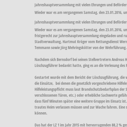
Jahreshauptversammlung mit vielen Ehrungen und Beförde
Wieder war es am vergangenen Samstag, den 23.01.2016, um
Jahreshauptversammlung mit vielen Ehrungen und Beförde
Wieder war es am vergangenen Samstag, den 23.01.2016, um 1
fristgerecht zur Jahreshauptversammlung eingeladen und r
Stadtverwaltung, Hartmut Kröger vom Rettungsdienst Werne
Temmann sowie Jörg Mehringskötter von der Wehrführung.
Nachdem sich Bernsdorf bei seinen Stellvertretern Andreas
Löschzugführer bedankt hatte, ging es an die Verlesung des P
Gestartet wurde mit dem Bericht der Löschzugführung, die w
die Einsätze, bei denen die gesetzlich vorgeschriebene Hilfel
Hilfeleistungspflicht muss laut Brandschutzbedarfsplan der 
verschlossenen Türen, etc.) oder erhebliche Sachwerte gefäh
dass fünf Minuten später eine weitere Gruppe im Einsatz ist
trautes Heim verlassen müssen und zur Wache fahren. Eine sol
können.
Das hat der LZ 1 im Jahr 2015 mit hervorragenden 88,2 % ge