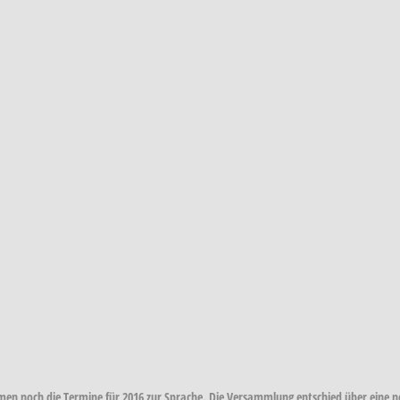
n noch die Termine für 2016 zur Sprache. Die Versammlung entschied über eine ne