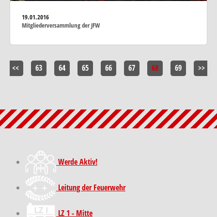
19.01.2016
Mitgliederversammlung der JFW
<<
63
64
65
66
67
68
69
>>
Werde Aktiv!
Leitung der Feuerwehr
LZ 1 - Mitte