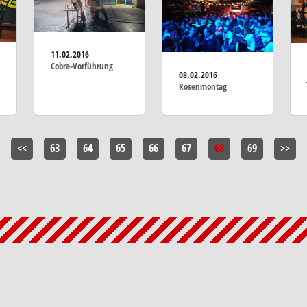
11.02.2016
Cobra-Vorführung
08.02.2016
Rosenmontag
<<
63
64
65
66
67
68
69
>>