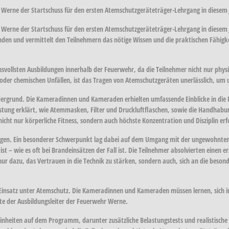
r Werne der Startschuss für den ersten Atemschutzgeräteträger-Lehrgang in diesem
hr Werne der Startschuss für den ersten Atemschutzgeräteträger-Lehrgang in dies
den und vermittelt den Teilnehmern das nötige Wissen und die praktischen Fähigke
vollsten Ausbildungen innerhalb der Feuerwehr, da die Teilnehmer nicht nur physis
n oder chemischen Unfällen, ist das Tragen von Atemschutzgeräten unerlässlich, u
dergrund. Die Kameradinnen und Kameraden erhielten umfassende Einblicke in die
stung erklärt, wie Atemmasken, Filter und Druckluftflaschen, sowie die Handhabu
icht nur körperliche Fitness, sondern auch höchste Konzentration und Disziplin erf
ungen. Ein besonderer Schwerpunkt lag dabei auf dem Umgang mit der ungewohnten
st – wie es oft bei Brandeinsätzen der Fall ist. Die Teilnehmer absolvierten einen
nur dazu, das Vertrauen in die Technik zu stärken, sondern auch, sich an die bes
 Einsatz unter Atemschutz. Die Kameradinnen und Kameraden müssen lernen, sich in 
rte der Ausbildungsleiter der Feuerwehr Werne.
heiten auf dem Programm, darunter zusätzliche Belastungstests und realistische E