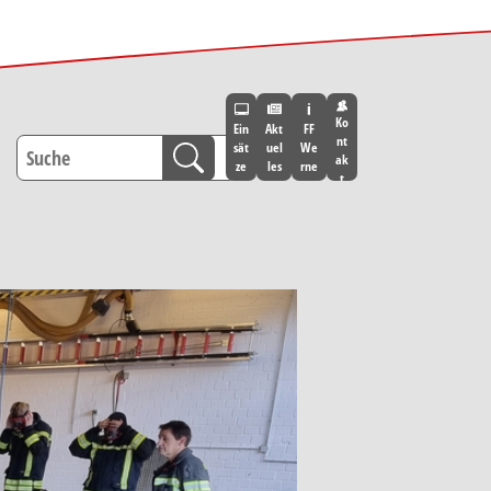
Ko
Ein
Akt
FF
nt
sät
uel
We
ak
ze
les
rne
t