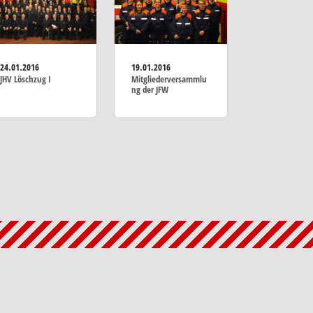
24.01.2016
19.01.2016
JHV Löschzug I
Mitgliederversammlu
ng der JFW