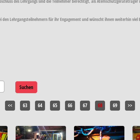
chluss des Lehrgangs sind die Teilnehmer berechtigt, als Atemschutzgeräteträger i
bei den Lehrgangsteilnehmern für ihr Engagement und wünscht ihnen weiterhin viel E
<<
63
64
65
66
67
68
69
>>