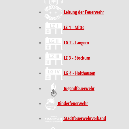
Leitung der Feuerwehr
LZ 1 - Mitte
LG 2 - Langern
LZ 3 - Stockum
LG 4 - Holthausen
Jugendfeuerwehr
Kinder­feuer­wehr
Stadt­feuer­wehr­verband