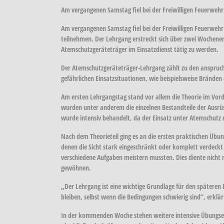
Am vergangenen Samstag fiel bei der Freiwilligen Feuerweh
Am vergangenen Samstag fiel bei der Freiwilligen Feuerwe
teilnehmen. Der Lehrgang erstreckt sich über zwei Wochenen
Atemschutzgeräteträger im Einsatzdienst tätig zu werden.
Der Atemschutzgeräteträger-Lehrgang zählt zu den anspruchs
gefährlichen Einsatzsituationen, wie beispielsweise Brände
Am ersten Lehrgangstag stand vor allem die Theorie im Vor
wurden unter anderem die einzelnen Bestandteile der Ausrü
wurde intensiv behandelt, da der Einsatz unter Atemschutz n
Nach dem Theorieteil ging es an die ersten praktischen Üb
denen die Sicht stark eingeschränkt oder komplett verdeckt i
verschiedene Aufgaben meistern mussten. Dies diente nicht 
gewöhnen.
„Der Lehrgang ist eine wichtige Grundlage für den späteren
bleiben, selbst wenn die Bedingungen schwierig sind“, erklä
In der kommenden Woche stehen weitere intensive Übungsein