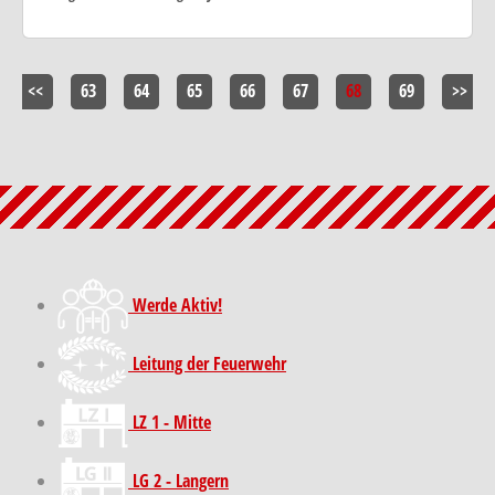
<<
63
64
65
66
67
68
69
>>
Werde Aktiv!
Leitung der Feuerwehr
LZ 1 - Mitte
LG 2 - Langern