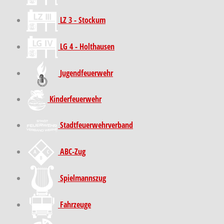
LZ 3 - Stockum
LG 4 - Holthausen
Jugendfeuerwehr
Kinder­feuer­wehr
Stadt­feuer­wehr­verband
ABC-Zug
Spielmannszug
Fahrzeuge