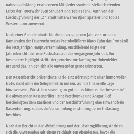
nahezu vollständig erschienenen Mitglieder sowie die stellvertretenden
Leiter der Feuerwehr Sven Schubert und Tobias Tenk. Auch von der
Löschzugführung des LZ 1 Stadtmitte waren Björn Spatzier und Tobias
Westermann anwesend.
Nach einer Gedenkminute für die im vergangenen Jahr verstorbenen
Kameraden der Feuerwehr verlas Protokollführer Klaus Kuhn das Protokoll
der letztjährigen Hauptversammlung. Anschließend folgte der
Jahresbericht, der eine Rückschau auf das vergangene Jahr bot. Ein
besonderes Highlight stellte der gemeinsame Ausflug zur Hohenfelder
Brauerei dar, an den sich alle Anwesenden gerne erinnerten.
Den Kassenbericht präsentierte Karl-Heinz Hörstrup mit einer humorvollen
Note, nicht ohne die Gelegenheit zu nutzen, auf die finanzielle Lage
hinzuweisen: „Wir stehen soweit ganz gut da, es könnte aber besser sein!“
Die abwesenden Kassenprüfer Heinz Westbomke und Ansgar Rieß
bescheinigten dem Kassierer und der Geschäftsführung eine einwandfreie
Kassenführung, sodass die Versammlung einstimmig deren Entlastung
beschloss.
Nach den Berichten der Wehrführung und der Löschzugführung stärkten
sich die Anwesenden mit einem reichhaltigen Abendessen, bevor die