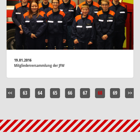
19.01.2016
Mitgliederversammlung der JFW
<<
63
64
65
66
67
68
69
>>