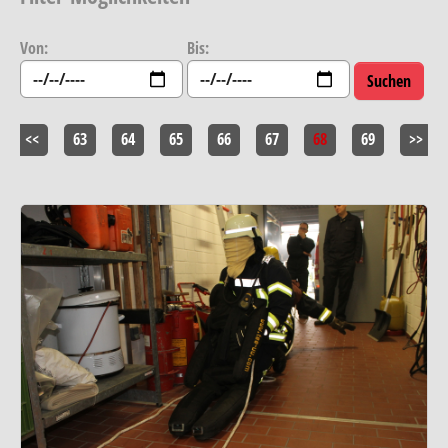
Von:
Bis:
<<
63
64
65
66
67
68
69
>>