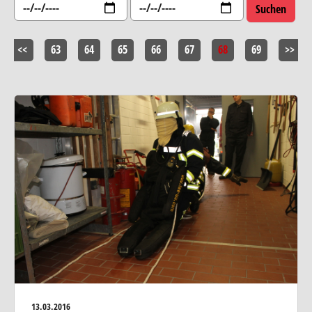
<<
63
64
65
66
67
68
69
>>
13.03.2016