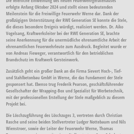
Die feierliche Einweihung des neuen Feuerwehrgerätehauses
erfolgte Anfang Oktober 2024 und stellt einen bedeutenden
Meilenstein für die Freiwillige Feuerwehr Werne dar. Dank der
großzügigen Unterstützung der RWE Generation SE konnte die Stele,
die dieses besondere Ereignis würdigt, realisiert werden. Dr. Aiko
Vogelsang, Kraftwerksleiter bei der RWE Generation SE, brachte
seine Anerkennung für die unermüdliche ehrenamtliche Arbeit der
ehrenamtlichen Feuerwehrleute zum Ausdruck. Begleitet wurde er
von Andreas Fieweger, verantwortlich für den betrieblichen
Brandschutz im Kraftwerk Gersteinwerk.
Zusätzlich geht ein großer Dank an die Firma Sievert Hoch-, Tief-
und Stahlbetonbau GmbH in Werne, die das Fundament der Stele
gesponsert hat. Ebenso trug Frederik Pearson, geschäftsführender
Gesellschafter der Wrapping-Box und Spezialist für Werbetechnik,
mit der professionellen Erstellung der Stele maßgeblich zu diesem
Projekt bei.
Die Löschzugführung des Löschzuges 3, vertreten durch Christian
Rasche und seine beiden Stellvertreter Ludger Nottebaum und Nils
Wienstroer, sowie der Leiter der Feuerwehr Werne, Thomas