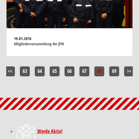
19.01.2016
Mitgliederversammlung der JFW
<<
63
64
65
66
67
68
69
>>
Werde Aktiv!