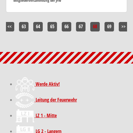
Mitgliederversammlung der JFW
<<
63
64
65
66
67
68
69
>>
Werde Aktiv!
Leitung der Feuerwehr
LZ 1 - Mitte
LG 2 - Langern