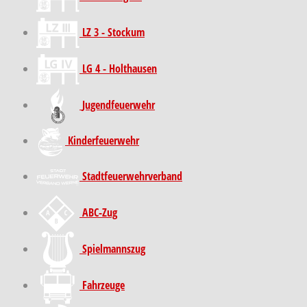
LZ 3 - Stockum
LG 4 - Holthausen
Jugendfeuerwehr
Kinder­feuer­wehr
Stadt­feuer­wehr­verband
ABC-Zug
Spielmannszug
Fahrzeuge