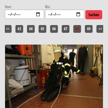
Von:
Bis:
<<
63
64
65
66
67
68
69
>>