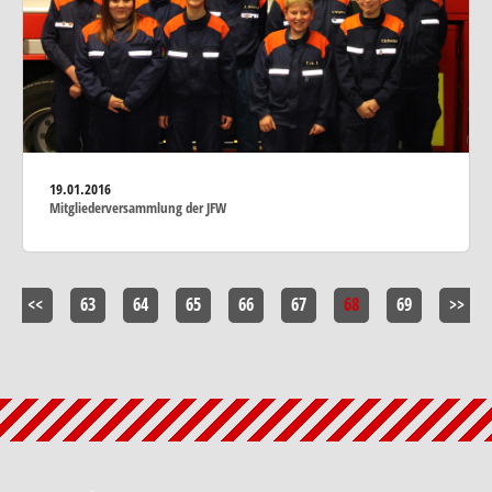
19.01.2016
Mitgliederversammlung der JFW
<<
63
64
65
66
67
68
69
>>