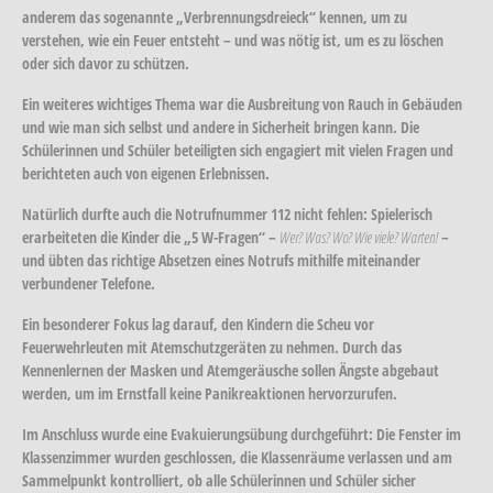
anderem das sogenannte „Verbrennungsdreieck“ kennen, um zu
verstehen, wie ein Feuer entsteht – und was nötig ist, um es zu löschen
oder sich davor zu schützen.
Ein weiteres wichtiges Thema war die Ausbreitung von Rauch in Gebäuden
und wie man sich selbst und andere in Sicherheit bringen kann. Die
Schülerinnen und Schüler beteiligten sich engagiert mit vielen Fragen und
berichteten auch von eigenen Erlebnissen.
Natürlich durfte auch die Notrufnummer 112 nicht fehlen: Spielerisch
erarbeiteten die Kinder die „5 W-Fragen“ –
Wer? Was? Wo? Wie viele? Warten!
–
und übten das richtige Absetzen eines Notrufs mithilfe miteinander
verbundener Telefone.
Ein besonderer Fokus lag darauf, den Kindern die Scheu vor
Feuerwehrleuten mit Atemschutzgeräten zu nehmen. Durch das
Kennenlernen der Masken und Atemgeräusche sollen Ängste abgebaut
werden, um im Ernstfall keine Panikreaktionen hervorzurufen.
Im Anschluss wurde eine Evakuierungsübung durchgeführt: Die Fenster im
Klassenzimmer wurden geschlossen, die Klassenräume verlassen und am
Sammelpunkt kontrolliert, ob alle Schülerinnen und Schüler sicher