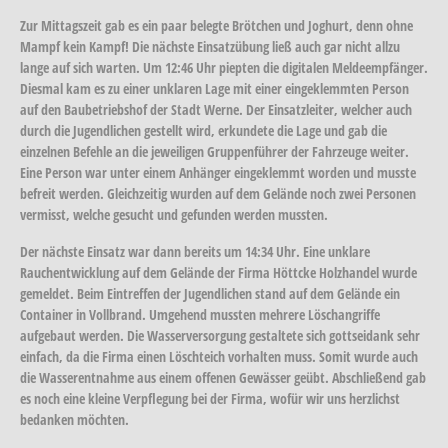
Zur Mittagszeit gab es ein paar belegte Brötchen und Joghurt, denn ohne
Mampf kein Kampf! Die nächste Einsatzübung ließ auch gar nicht allzu
lange auf sich warten. Um 12:46 Uhr piepten die digitalen Meldeempfänger.
Diesmal kam es zu einer unklaren Lage mit einer eingeklemmten Person
auf den Baubetriebshof der Stadt Werne. Der Einsatzleiter, welcher auch
durch die Jugendlichen gestellt wird, erkundete die Lage und gab die
einzelnen Befehle an die jeweiligen Gruppenführer der Fahrzeuge weiter.
Eine Person war unter einem Anhänger eingeklemmt worden und musste
befreit werden. Gleichzeitig wurden auf dem Gelände noch zwei Personen
vermisst, welche gesucht und gefunden werden mussten.
Der nächste Einsatz war dann bereits um 14:34 Uhr. Eine unklare
Rauchentwicklung auf dem Gelände der Firma Höttcke Holzhandel wurde
gemeldet. Beim Eintreffen der Jugendlichen stand auf dem Gelände ein
Container in Vollbrand. Umgehend mussten mehrere Löschangriffe
aufgebaut werden. Die Wasserversorgung gestaltete sich gottseidank sehr
einfach, da die Firma einen Löschteich vorhalten muss. Somit wurde auch
die Wasserentnahme aus einem offenen Gewässer geübt. Abschließend gab
es noch eine kleine Verpflegung bei der Firma, wofür wir uns herzlichst
bedanken möchten.