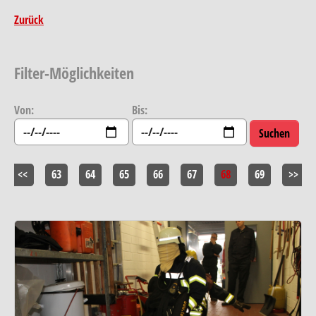
Zurück
Filter-Möglichkeiten
Von:
Bis:
<<
63
64
65
66
67
68
69
>>