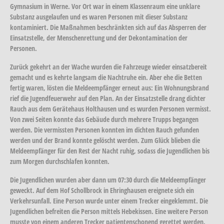
Gymnasium in Werne. Vor Ort war in einem Klassenraum eine unklare
Substanz ausgelaufen und es waren Personen mit dieser Substanz
kontaminiert. Die Maßnahmen beschränkten sich auf das Absperren der
Einsatzstelle, der Menschenrettung und der Dekontamination der
Personen.
Zurück gekehrt an der Wache wurden die Fahrzeuge wieder einsatzbereit
gemacht und es kehrte langsam die Nachtruhe ein. Aber ehe die Betten
fertig waren, lösten die Meldeempfänger erneut aus: Ein Wohnungsbrand
rief die Jugendfeuerwehr auf den Plan. An der Einsatzstelle drang dichter
Rauch aus dem Gerätehaus Holthausen und es wurden Personen vermisst.
Von zwei Seiten konnte das Gebäude durch mehrere Trupps begangen
werden. Die vermissten Personen konnten im dichten Rauch gefunden
werden und der Brand konnte gelöscht werden. Zum Glück blieben die
Meldeempfänger für den Rest der Nacht ruhig, sodass die Jugendlichen bis
zum Morgen durchschlafen konnten.
Die Jugendlichen wurden aber dann um 07:30 durch die Meldeempfänger
geweckt. Auf dem Hof Schollbrock in Ehringhausen ereignete sich ein
Verkehrsunfall. Eine Person wurde unter einem Trecker eingeklemmt. Die
Jugendlichen befreiten die Person mittels Hebekissen. Eine weitere Person
musste von einem anderen Trecker patientenschonend gerettet werden.