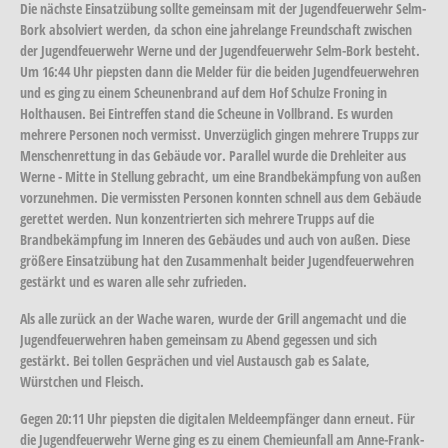
Die nächste Einsatzübung sollte gemeinsam mit der Jugendfeuerwehr Selm-
Bork absolviert werden, da schon eine jahrelange Freundschaft zwischen
der Jugendfeuerwehr Werne und der Jugendfeuerwehr Selm-Bork besteht.
Um 16:44 Uhr piepsten dann die Melder für die beiden Jugendfeuerwehren
und es ging zu einem Scheunenbrand auf dem Hof Schulze Froning in
Holthausen. Bei Eintreffen stand die Scheune in Vollbrand. Es wurden
mehrere Personen noch vermisst. Unverzüglich gingen mehrere Trupps zur
Menschenrettung in das Gebäude vor. Parallel wurde die Drehleiter aus
Werne - Mitte in Stellung gebracht, um eine Brandbekämpfung von außen
vorzunehmen. Die vermissten Personen konnten schnell aus dem Gebäude
gerettet werden. Nun konzentrierten sich mehrere Trupps auf die
Brandbekämpfung im Inneren des Gebäudes und auch von außen. Diese
größere Einsatzübung hat den Zusammenhalt beider Jugendfeuerwehren
gestärkt und es waren alle sehr zufrieden.
Als alle zurück an der Wache waren, wurde der Grill angemacht und die
Jugendfeuerwehren haben gemeinsam zu Abend gegessen und sich
gestärkt. Bei tollen Gesprächen und viel Austausch gab es Salate,
Würstchen und Fleisch.
Gegen 20:11 Uhr piepsten die digitalen Meldeempfänger dann erneut. Für
die Jugendfeuerwehr Werne ging es zu einem Chemieunfall am Anne-Frank-