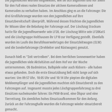
Die Jugendlichen wurden eingewiesen, wie sie sich allgemein und vor allem
für den Fall eines realen Einsatzes der aktiven Kameradinnen und
Kameraden zu verhalten haben. Im Anschluss ging es an die Fahrzeuge: Die
drei Großfahrzeuge wurden von den Jugendlichen auf ihre
Einsatzbereitschaft überprüft. Während dessen frischten die Jugendlichen
ihr Wissen über die Beladung der Fahrzeuge auf. Der Löschzug Stockum
hatte für die Jugendfeuerwehr sein LF20, der Löschzug Mitte sein LF20KatS
und die Löschgruppe Holthausen ihr LF10 zur Verfügung gestellt. Ebenfalls
wurden im Laufe des Berufsfeuerwehrtages der Einsatzleitwagen (ELW)
und die Sonderfahrzeuge (Drehleiter und Rüstwagen) genutzt.
Danach hieß es "Zeit vertreiben". Bei dem herrlichen Sonnenwetter haben
die Jugendlichen viele Aktivitäten auf dem Hof vor der Wache
unternommen. Ob Badminton, Ballspiele oder auch Kickern - alle haben
etwas gefunden. Doch die erste Einsatzübung ließ nicht lange auf sich
warten: Um 09:57 Uhr, 10:05 Uhr und 10:14 Uhr piepten die digitalen
Meldeempfänger und die Jugendlichen machten sich Einsatzbereit zu den
Fahrzeugen auf. Insgesamt musste jedes Löschgruppenfahrzeug zu drei
Einsätzen nacheinander fahren: Ein PKW-Brand, eine Ölspur und eine
Tierrettung. Ein ziemliches hohes Einsatzaufkommen für den Anfang.
Zurück an der Fahrzeughalle wurden die Fahrzeuge wieder einsatzbereit
gemacht.