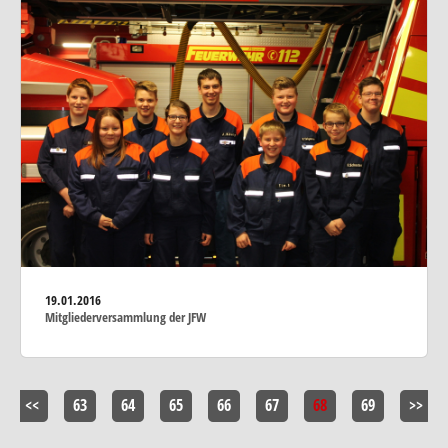
19.01.2016
Mitgliederversammlung der JFW
<<
63
64
65
66
67
68
69
>>