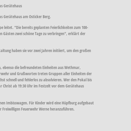
das Gerätehaus
as Gerätehaus am Osticker Berg.
 leitet. "Die bereits geplanten Feierlichkeiten zum 100-
n Gästen zwei schöne Tage zu verbringen", erklärt der
altung haben sie vor zwei Jahren initiiert, um den großen
en, ebenso die befreundeten Einheiten aus Wethmar,
erwehr und Grußworten treten Gruppen aller Einheiten der
schnell und fehlerlos zu absolvieren. Wer den Pokal bis
 Christ ab 19:30 Uhr im Festzelt vor dem Gerätehaus
nen Imbisswagen. Für Kinder wird eine Hüpfburg aufgebaut
r Freiwilligen Feuerwehr Werne heranzuführen.