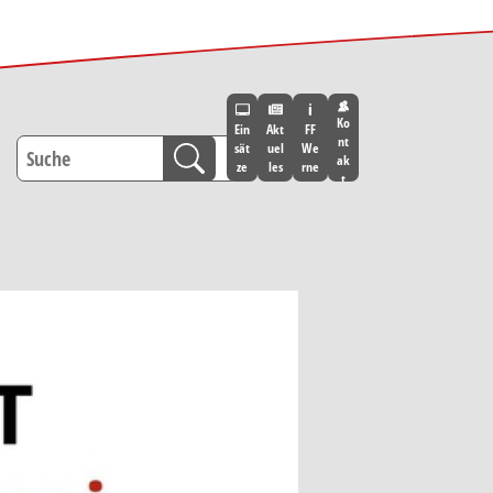
Ko
Ein
Akt
FF
nt
sät
uel
We
ak
ze
les
rne
t