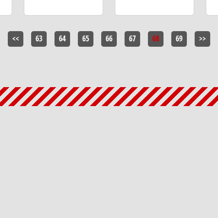
<<
63
64
65
66
67
68
69
>>