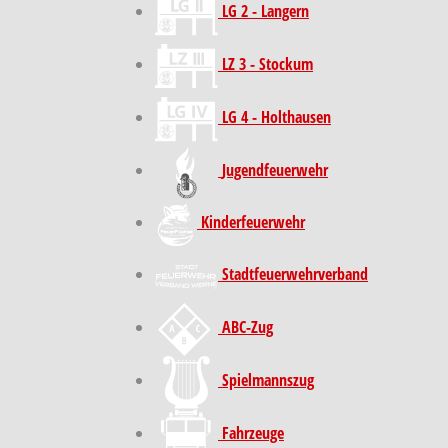
LG 2 - Langern
LZ 3 - Stockum
LG 4 - Holthausen
Jugendfeuerwehr
Kinder­feuer­wehr
Stadt­feuer­wehr­verband
ABC-Zug
Spielmannszug
Fahrzeuge