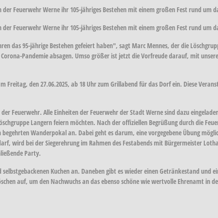
rn der Feuerwehr Werne ihr 105-jähriges Bestehen mit einem großen Fest rund um 
rn der Feuerwehr Werne ihr 105-jähriges Bestehen mit einem großen Fest rund um d
ahren das 95-jährige Bestehen gefeiert haben", sagt Marc Mennes, der die Löschgruppe
 Corona-Pandemie absagen. Umso größer ist jetzt die Vorfreude darauf, mit unsere
Freitag, den 27.06.2025, ab 18 Uhr zum Grillabend für das Dorf ein. Diese Veranst
n der Feuerwehr. Alle Einheiten der Feuerwehr der Stadt Werne sind dazu eingelad
Löschgruppe Langern feiern möchten. Nach der offiziellen Begrüßung durch die Feu
egehrten Wanderpokal an. Dabei geht es darum, eine vorgegebene Übung möglichst 
f, wird bei der Siegerehrung im Rahmen des Festabends mit Bürgermeister Lothar
hließende Party.
 selbstgebackenen Kuchen an. Daneben gibt es wieder einen Getränkestand und ei
öschen auf, um den Nachwuchs an das ebenso schöne wie wertvolle Ehrenamt in de