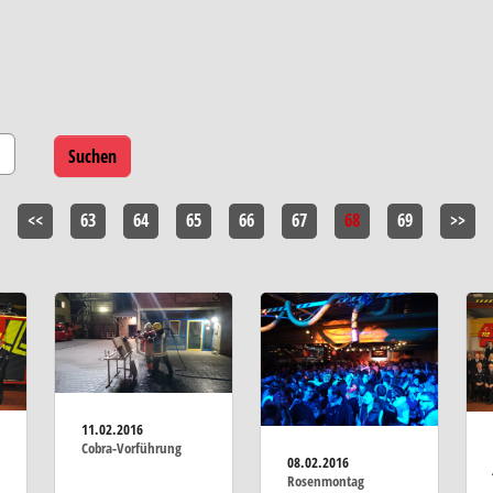
<<
63
64
65
66
67
68
69
>>
11.02.2016
Cobra-Vorführung
08.02.2016
Rosenmontag